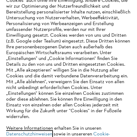
Cookies" auch ohne Ihre Einwilligung. Andere Cookies, die
wir zur Optimierung der Nutzerfreundlichkeit und
Bereitstellung personalisierter Inhalte nutzen, einschließlich
Untersuchung von Nutzerverhalten, Werbeeffektivität,
Personalisierung von Werbeanzeigen und Erstellung
umfassender Nutzerprofile, werden nur mit Ihrer
Einwilligung gesetzt. Cookies werden von uns und Dritten
(z.B. Google oder Tealium) eingesetzt. Diese Dritten können
Ihre personenbezogenen Daten auch außerhalb des
Europäischen Wirtschaftsraums verarbeiten. Unter
Unternehmen
„Einstellungen" und „Cookie Informationen“ finden Sie
Details zu den von uns und Dritten eingesetzten Cookies.
Mit „Alle akzeptieren“ willigen Sie in die Nutzung aller
Cookies und die damit verbundene Datenverarbeitung ein.
Online Shop
Mit „Alle ablehnen“, verweigern Sie den Einsatz von allen
nicht unbedingt erforderlichen Cookies. Unter
IHR BROWSER WIRD NICHT
„Einstellungen“ können Sie einzelnen Cookies zustimmen
oder diese ablehnen. Sie können Ihre Einwilligung in den
UNTERSTÜTZT
Einsatz von einzelnen oder allen Cookies jederzeit mit
Service
Wirkung für die Zukunft unter “Cookies“ in der Fußzeile
widerrufen.
Sie nutzen einen Browser, den wir noch nicht unterstützen. Für
eine optimale Nutzung unserer Seite empfehlen wir Ihnen, zu
Weitere Informationen erhalten Sie in unseren
Datenschutzhinweisen
einem der folgenden Browser zu wechseln:
sowie in unsereren
Cookie-