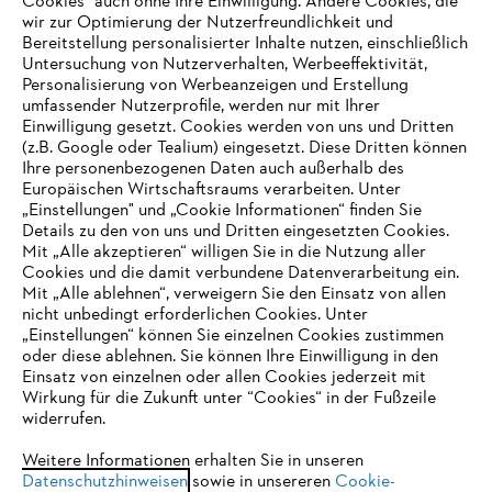
Cookies" auch ohne Ihre Einwilligung. Andere Cookies, die
wir zur Optimierung der Nutzerfreundlichkeit und
Bereitstellung personalisierter Inhalte nutzen, einschließlich
Untersuchung von Nutzerverhalten, Werbeeffektivität,
Personalisierung von Werbeanzeigen und Erstellung
umfassender Nutzerprofile, werden nur mit Ihrer
Einwilligung gesetzt. Cookies werden von uns und Dritten
(z.B. Google oder Tealium) eingesetzt. Diese Dritten können
Ihre personenbezogenen Daten auch außerhalb des
Europäischen Wirtschaftsraums verarbeiten. Unter
Unternehmen
„Einstellungen" und „Cookie Informationen“ finden Sie
Details zu den von uns und Dritten eingesetzten Cookies.
Mit „Alle akzeptieren“ willigen Sie in die Nutzung aller
Cookies und die damit verbundene Datenverarbeitung ein.
Online Shop
Mit „Alle ablehnen“, verweigern Sie den Einsatz von allen
nicht unbedingt erforderlichen Cookies. Unter
IHR BROWSER WIRD NICHT
„Einstellungen“ können Sie einzelnen Cookies zustimmen
oder diese ablehnen. Sie können Ihre Einwilligung in den
UNTERSTÜTZT
Einsatz von einzelnen oder allen Cookies jederzeit mit
Service
Wirkung für die Zukunft unter “Cookies“ in der Fußzeile
widerrufen.
Sie nutzen einen Browser, den wir noch nicht unterstützen. Für
eine optimale Nutzung unserer Seite empfehlen wir Ihnen, zu
Weitere Informationen erhalten Sie in unseren
Datenschutzhinweisen
einem der folgenden Browser zu wechseln:
sowie in unsereren
Cookie-