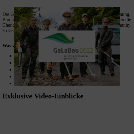
Die GaLaBau 2022 hatte viele spannende Inhalte rund um Planung,
Bau und Pflege von Urban-, Grün- und Freiflächen. Viele haben die
Chance genutzt, um sich mit der internationalen STIHL Community
zu vernetzen.
Was wurde auf der Messe sonst geboten?
ein hochkarätiges Rahmenprogramm
Aktionsflächen mit Produktvorführungen
informative Fachvorträge
Einblicke in die Trendthemen der Branche
Aktuelles zum
Energie- und Lademanagement
Exklusive Video-Einblicke