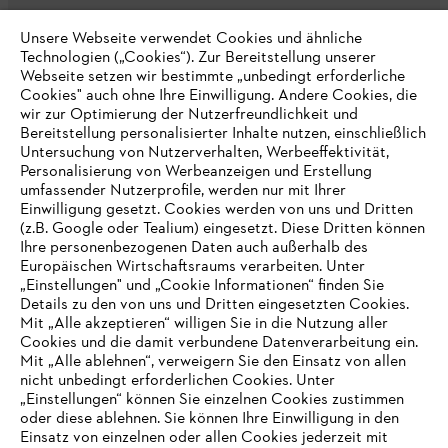
Unsere Webseite verwendet Cookies und ähnliche
Technologien („Cookies“). Zur Bereitstellung unserer
Webseite setzen wir bestimmte „unbedingt erforderliche
Cookies" auch ohne Ihre Einwilligung. Andere Cookies, die
wir zur Optimierung der Nutzerfreundlichkeit und
Bereitstellung personalisierter Inhalte nutzen, einschließlich
Unternehmen
Untersuchung von Nutzerverhalten, Werbeeffektivität,
Personalisierung von Werbeanzeigen und Erstellung
umfassender Nutzerprofile, werden nur mit Ihrer
Einwilligung gesetzt. Cookies werden von uns und Dritten
Online Shop
(z.B. Google oder Tealium) eingesetzt. Diese Dritten können
Ihre personenbezogenen Daten auch außerhalb des
Europäischen Wirtschaftsraums verarbeiten. Unter
„Einstellungen" und „Cookie Informationen“ finden Sie
Details zu den von uns und Dritten eingesetzten Cookies.
Service
Mit „Alle akzeptieren“ willigen Sie in die Nutzung aller
Cookies und die damit verbundene Datenverarbeitung ein.
Mit „Alle ablehnen“, verweigern Sie den Einsatz von allen
nicht unbedingt erforderlichen Cookies. Unter
IHR BROWSER WIRD NICHT
„Einstellungen“ können Sie einzelnen Cookies zustimmen
oder diese ablehnen. Sie können Ihre Einwilligung in den
UNTERSTÜTZT
Allgemeine Geschäftsbedingungen
Datenschutz
Einsatz von einzelnen oder allen Cookies jederzeit mit