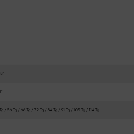
8"
3"
Tg / 56 Tg / 66 Tg / 72 Tg / 84 Tg / 91 Tg / 105 Tg / 114 Tg