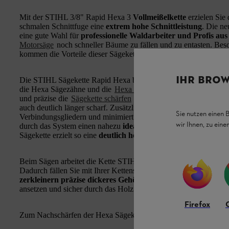
Mit der STIHL 3/8" Rapid Hexa 3
Vollmeißelkette
erzielen Sie
schmalen Schnittfuge eine
extrem hohe Schnittleistung
. Die ne
eine gute Wahl für
professionelle Waldarbeiter und Profis au
Motorsäge
noch schneller Bäume zu fällen und zu entasten. Beso
kommen die Vorteile dieser Sägekette deutlich zum Tragen.
IHR BROW
Die STIHL Sägekette Rapid Hexa basiert auf dem patentierten 
die Hexa Sägezähne und die
Hexa Feile
direkt in der Form aufe
und präzise die
Sägekette schärfen
können. So sägen Sie nicht nu
auch deutlich länger scharf. Zusätzlich verhindert das HEXA Sys
Sie nutzen einen 
Verbindungsgliedern und minimiert die Gefahr von reißenden Ke
wir Ihnen, zu ein
durch das System einen nahezu
idealen Schärfwinkel beim Na
Sägekette erzielt so eine
deutlich höherer Lebens- und Nutzu
Beim Sägen arbeitet die Kette STIHL Rapid HEXA 3 mit Höcke
Dadurch fällen Sie mit Ihrer Kettensäge, wie zum Beispiel der 
zerkleinern präzise dickeres Gehölz
. Dank der
geringen Ratt
ansetzen und sicher durch das Holz führen.
Firefox
Zum Nachschärfen der Hexa Sägekette kann nur die Hexa Feile