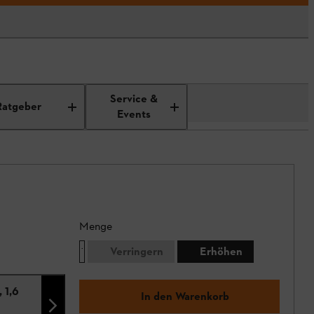
Service &
Ratgeber
Events
Menge
Verringern
Erhöhen
 1,6
In den Warenkorb