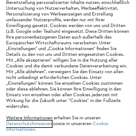
Bereitstellung personalisierter Inhalte nutzen, einschließlich
Untersuchung von Nutzerverhalten, Werbeeffektivität,
Personalisierung von Werbeanzeigen und Erstellung
umfassender Nutzerprofile, werden nur mit Ihrer
Einwilligung gesetzt. Cookies werden von uns und Dritten
(z.B. Google oder Tealium) eingesetzt. Diese Dritten können
Ihre personenbezogenen Daten auch außerhalb des
Europäischen Wirtschaftsraums verarbeiten. Unter
Unternehmen
„Einstellungen" und „Cookie Informationen“ finden Sie
Details zu den von uns und Dritten eingesetzten Cookies.
Mit „Alle akzeptieren“ willigen Sie in die Nutzung aller
Cookies und die damit verbundene Datenverarbeitung ein.
Online Shop
Mit „Alle ablehnen“, verweigern Sie den Einsatz von allen
nicht unbedingt erforderlichen Cookies. Unter
IHR BROWSER WIRD NICHT
„Einstellungen“ können Sie einzelnen Cookies zustimmen
oder diese ablehnen. Sie können Ihre Einwilligung in den
UNTERSTÜTZT
Einsatz von einzelnen oder allen Cookies jederzeit mit
Service
Wirkung für die Zukunft unter “Cookies“ in der Fußzeile
widerrufen.
Sie nutzen einen Browser, den wir noch nicht unterstützen. Für
eine optimale Nutzung unserer Seite empfehlen wir Ihnen, zu
Weitere Informationen erhalten Sie in unseren
Datenschutzhinweisen
einem der folgenden Browser zu wechseln:
sowie in unsereren
Cookie-
Informationen
.
Allgemeine Geschäftsbedingungen
Datenschutz