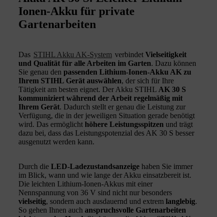
Ionen-Akku für private
Gartenarbeiten
Das
STIHL Akku AK-System
verbindet
Vielseitigkeit
und Qualität für alle Arbeiten im Garten
. Dazu können
Sie genau den
passenden Lithium-Ionen-Akku AK zu
Ihrem STIHL Gerät auswählen
, der sich für Ihre
Tätigkeit am besten eignet. Der Akku STIHL
AK 30 S
kommuniziert während der Arbeit regelmäßig mit
Ihrem Gerät
. Dadurch stellt er genau die Leistung zur
Verfügung, die in der jeweiligen Situation gerade benötigt
wird. Das ermöglicht
höhere Leistungsspitzen
und trägt
dazu bei, dass das Leistungspotenzial des AK 30 S besser
ausgenutzt werden kann.
Durch die
LED-Ladezustandsanzeige
haben Sie immer
im Blick, wann und wie lange der Akku einsatzbereit ist.
Die leichten Lithium-Ionen-Akkus mit einer
Nennspannung von 36 V sind nicht nur besonders
vielseitig
, sondern auch ausdauernd und extrem
langlebig
.
So gehen Ihnen auch
anspruchsvolle Gartenarbeiten