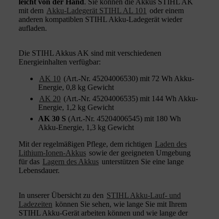
leicht von der Hand
. Sie können die Akkus STIHL AK
mit dem
Akku-Ladegerät STIHL AL 101
oder einem
anderen kompatiblen STIHL Akku-Ladegerät wieder
aufladen.
Die STIHL Akkus AK sind mit verschiedenen
Energieinhalten verfügbar:
AK 10
(Art.-Nr. 45204006530) mit 72 Wh Akku-
Energie, 0,8 kg Gewicht
AK 20
(Art.-Nr. 45204006535) mit 144 Wh Akku-
Energie, 1,2 kg Gewicht
AK 30 S
(Art.-Nr. 45204006545) mit 180 Wh
Akku-Energie, 1,3 kg Gewicht
Mit der regelmäßigen Pflege, dem richtigen
Laden des
Lithium-Ionen-Akkus
sowie der geeigneten Umgebung
für das
Lagern des Akkus
unterstützen Sie eine lange
Lebensdauer.
In unserer Übersicht zu den
STIHL Akku-Lauf- und
Ladezeiten
können Sie sehen, wie lange Sie mit Ihrem
STIHL Akku-Gerät arbeiten können und wie lange der