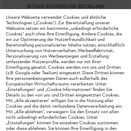
30 TAGE KOSTENLOSE RÜCKGABE
Unsere Webseite verwendet Cookies und ähnliche
Technologien („Cookies“). Zur Bereitstellung unserer
Zahlungsmöglichkeiten
Webseite setzen wir bestimmte „unbedingt erforderliche
Cookies" auch ohne Ihre Einwilligung. Andere Cookies, die
wir zur Optimierung der Nutzerfreundlichkeit und
Bereitstellung personalisierter Inhalte nutzen, einschließlich
Untersuchung von Nutzerverhalten, Werbeeffektivität,
Personalisierung von Werbeanzeigen und Erstellung
umfassender Nutzerprofile, werden nur mit Ihrer
Einwilligung gesetzt. Cookies werden von uns und Dritten
(z.B. Google oder Tealium) eingesetzt. Diese Dritten können
Ihre personenbezogenen Daten auch außerhalb des
Europäischen Wirtschaftsraums verarbeiten. Unter
Unternehmen
„Einstellungen" und „Cookie Informationen“ finden Sie
Details zu den von uns und Dritten eingesetzten Cookies.
Mit „Alle akzeptieren“ willigen Sie in die Nutzung aller
Cookies und die damit verbundene Datenverarbeitung ein.
Online Shop
Mit „Alle ablehnen“, verweigern Sie den Einsatz von allen
nicht unbedingt erforderlichen Cookies. Unter
IHR BROWSER WIRD NICHT
„Einstellungen“ können Sie einzelnen Cookies zustimmen
oder diese ablehnen. Sie können Ihre Einwilligung in den
UNTERSTÜTZT