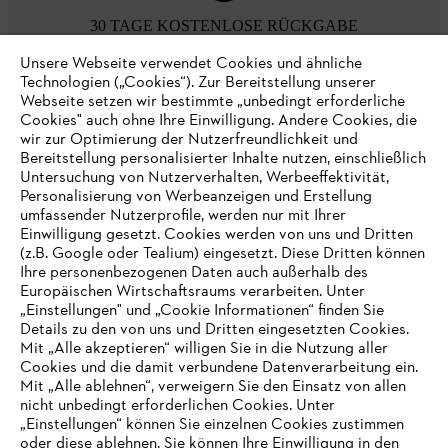
30 TAGE KOSTENLOSE RÜCKGABE
Unsere Webseite verwendet Cookies und ähnliche
Technologien („Cookies“). Zur Bereitstellung unserer
Zahlungsmöglichkeiten
Webseite setzen wir bestimmte „unbedingt erforderliche
Cookies" auch ohne Ihre Einwilligung. Andere Cookies, die
wir zur Optimierung der Nutzerfreundlichkeit und
Bereitstellung personalisierter Inhalte nutzen, einschließlich
Untersuchung von Nutzerverhalten, Werbeeffektivität,
Personalisierung von Werbeanzeigen und Erstellung
umfassender Nutzerprofile, werden nur mit Ihrer
Einwilligung gesetzt. Cookies werden von uns und Dritten
(z.B. Google oder Tealium) eingesetzt. Diese Dritten können
Ihre personenbezogenen Daten auch außerhalb des
Europäischen Wirtschaftsraums verarbeiten. Unter
Unternehmen
„Einstellungen" und „Cookie Informationen“ finden Sie
Details zu den von uns und Dritten eingesetzten Cookies.
Mit „Alle akzeptieren“ willigen Sie in die Nutzung aller
Cookies und die damit verbundene Datenverarbeitung ein.
Online Shop
Mit „Alle ablehnen“, verweigern Sie den Einsatz von allen
nicht unbedingt erforderlichen Cookies. Unter
IHR BROWSER WIRD NICHT
„Einstellungen“ können Sie einzelnen Cookies zustimmen
oder diese ablehnen. Sie können Ihre Einwilligung in den
UNTERSTÜTZT