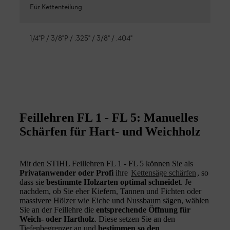
Für Kettenteilung
1/4"P / 3/8"P / .325" / 3/8" / .404"
Feillehren FL 1 - FL 5: Manuelles
Schärfen für Hart- und Weichholz
Mit den STIHL Feillehren FL 1 - FL 5 können Sie als
Privatanwender oder Profi
ihre
Kettensäge schärfen
, so
dass sie
bestimmte Holzarten optimal schneidet
. Je
nachdem, ob Sie eher Kiefern, Tannen und Fichten oder
massivere Hölzer wie Eiche und Nussbaum sägen, wählen
Sie an der Feillehre die
entsprechende Öffnung für
Weich- oder Hartholz
. Diese setzen Sie an den
Tiefenbegrenzer an und
bestimmen so den