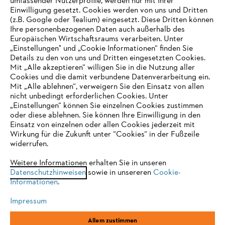
umfassender Nutzerprofile, werden nur mit Ihrer
Einwilligung gesetzt. Cookies werden von uns und Dritten
(z.B. Google oder Tealium) eingesetzt. Diese Dritten können
Ihre personenbezogenen Daten auch außerhalb des
Europäischen Wirtschaftsraums verarbeiten. Unter
Unternehmen
„Einstellungen" und „Cookie Informationen“ finden Sie
Details zu den von uns und Dritten eingesetzten Cookies.
Mit „Alle akzeptieren“ willigen Sie in die Nutzung aller
Cookies und die damit verbundene Datenverarbeitung ein.
Online Shop
Mit „Alle ablehnen“, verweigern Sie den Einsatz von allen
nicht unbedingt erforderlichen Cookies. Unter
IHR BROWSER WIRD NICHT
„Einstellungen“ können Sie einzelnen Cookies zustimmen
oder diese ablehnen. Sie können Ihre Einwilligung in den
UNTERSTÜTZT
Einsatz von einzelnen oder allen Cookies jederzeit mit
Service
Wirkung für die Zukunft unter “Cookies“ in der Fußzeile
widerrufen.
Sie nutzen einen Browser, den wir noch nicht unterstützen. Für
eine optimale Nutzung unserer Seite empfehlen wir Ihnen, zu
Weitere Informationen erhalten Sie in unseren
Datenschutzhinweisen
einem der folgenden Browser zu wechseln:
sowie in unsereren
Cookie-
Informationen
.
Allgemeine Geschäftsbedingungen
Datenschutz
Impressum
Impressum
Cookies
Rechtliche Informationen
Firefox
Chrome
Allem zustimmen