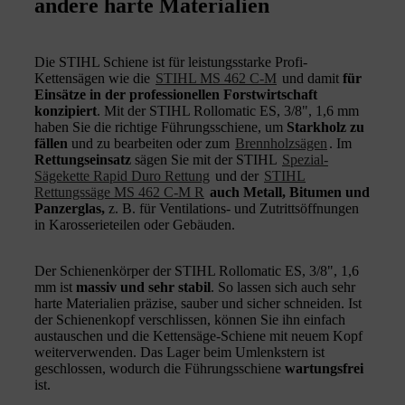
andere harte Materialien
Die STIHL Schiene ist für leistungsstarke Profi-
Kettensägen wie die
STIHL MS 462 C-M
und damit
für
Einsätze in der professionellen Forstwirtschaft
konzipiert
. Mit der STIHL Rollomatic ES, 3/8", 1,6 mm
haben Sie die richtige Führungsschiene, um
Starkholz zu
fällen
und zu bearbeiten oder zum
Brennholzsägen
. Im
Rettungseinsatz
sägen Sie mit der STIHL
Spezial-
Sägekette Rapid Duro Rettung
und der
STIHL
Rettungssäge MS 462 C-M R
auch Metall, Bitumen und
Panzerglas,
z. B. für Ventilations- und Zutrittsöffnungen
in Karosserieteilen oder Gebäuden.
Der Schienenkörper der STIHL Rollomatic ES, 3/8", 1,6
mm ist
massiv und sehr stabil
. So lassen sich auch sehr
harte Materialien präzise, sauber und sicher schneiden. Ist
der Schienenkopf verschlissen, können Sie ihn einfach
austauschen und die Kettensäge-Schiene mit neuem Kopf
weiterverwenden. Das Lager beim Umlenkstern ist
geschlossen, wodurch die Führungsschiene
wartungsfrei
ist.