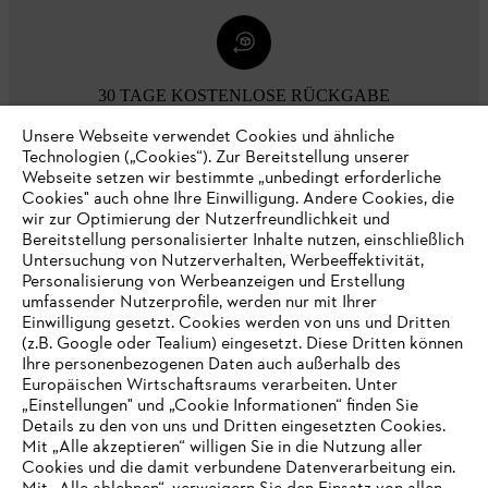
30 TAGE KOSTENLOSE RÜCKGABE
Unsere Webseite verwendet Cookies und ähnliche
Technologien („Cookies“). Zur Bereitstellung unserer
Zahlungsmöglichkeiten
Webseite setzen wir bestimmte „unbedingt erforderliche
Cookies" auch ohne Ihre Einwilligung. Andere Cookies, die
wir zur Optimierung der Nutzerfreundlichkeit und
Bereitstellung personalisierter Inhalte nutzen, einschließlich
Untersuchung von Nutzerverhalten, Werbeeffektivität,
Personalisierung von Werbeanzeigen und Erstellung
umfassender Nutzerprofile, werden nur mit Ihrer
Einwilligung gesetzt. Cookies werden von uns und Dritten
(z.B. Google oder Tealium) eingesetzt. Diese Dritten können
Ihre personenbezogenen Daten auch außerhalb des
Europäischen Wirtschaftsraums verarbeiten. Unter
Unternehmen
„Einstellungen" und „Cookie Informationen“ finden Sie
Details zu den von uns und Dritten eingesetzten Cookies.
Mit „Alle akzeptieren“ willigen Sie in die Nutzung aller
Cookies und die damit verbundene Datenverarbeitung ein.
Online Shop