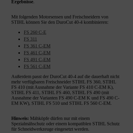
Ergebnisse
.
Mit folgenden Motorsensen und Freischneidern von
STIHL können Sie den DuroCut 40-4 kombinieren:
FS 260 C-E
FS 311
FS 361 C-EM
FS 461 C-EM
FS 491 C-EM
FS 561 C-EM
Außerdem passt der DuroCut 40-4 auf die dauerhaft nicht
mehr verfügbaren Freischneider STIHL FS 360, STIHL
FS 410 (mit Ausnahme der Variante FS 410 C-EM K),
STIHL FS 411, STIHL FS 460, STIHL FS 490 (mit
Ausnahme der Varianten FS 490 C-EM K und FS 490 C-
EM KW), STIHL FS 510 und STIHL FS 560 C-EM.
Hinweis:
Mähköpfe dürfen nur mit einem
Spezialmähschutz oder einem kompatiblen STIHL Schutz
für Schneidwerkzeuge eingesetzt werden.