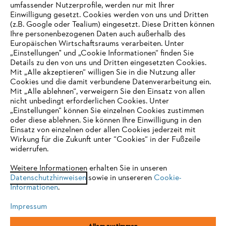
umfassender Nutzerprofile, werden nur mit Ihrer
Einwilligung gesetzt. Cookies werden von uns und Dritten
(z.B. Google oder Tealium) eingesetzt. Diese Dritten können
Ihre personenbezogenen Daten auch außerhalb des
Europäischen Wirtschaftsraums verarbeiten. Unter
Unternehmen
„Einstellungen" und „Cookie Informationen“ finden Sie
Details zu den von uns und Dritten eingesetzten Cookies.
Mit „Alle akzeptieren“ willigen Sie in die Nutzung aller
Cookies und die damit verbundene Datenverarbeitung ein.
Online Shop
Mit „Alle ablehnen“, verweigern Sie den Einsatz von allen
nicht unbedingt erforderlichen Cookies. Unter
IHR BROWSER WIRD NICHT
„Einstellungen“ können Sie einzelnen Cookies zustimmen
oder diese ablehnen. Sie können Ihre Einwilligung in den
UNTERSTÜTZT
Einsatz von einzelnen oder allen Cookies jederzeit mit
Service
Wirkung für die Zukunft unter “Cookies“ in der Fußzeile
widerrufen.
Sie nutzen einen Browser, den wir noch nicht unterstützen. Für
eine optimale Nutzung unserer Seite empfehlen wir Ihnen, zu
Weitere Informationen erhalten Sie in unseren
Datenschutzhinweisen
einem der folgenden Browser zu wechseln:
sowie in unsereren
Cookie-
Informationen
.
Allgemeine Geschäftsbedingungen
Datenschutz
Impressum
Impressum
Cookies
Rechtliche Informationen
Firefox
Chrome