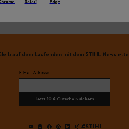
Chrome
Safari
Edge
.
Bleib auf dem Laufenden mit dem STIHL Newslette
E-Mail-Adresse
Jetzt 10 € Gutschein sichern
#STIHL