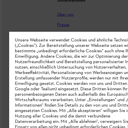
Unternehmen
Über uns
Presse
Karriere
Unsere Webseite verwendet Cookies und ähnliche Techno
STIHL Markenshop
(„Cookies“). Zur Bereitstellung unserer Webseite setzen w
bestimmte „unbedingt erforderliche Cookies" auch ohne I
Nachhaltigkeit
Einwilligung. Andere Cookies, die wir zur Optimierung der
Nutzerfreundlichkeit und Bereitstellung personalisierter I
STIHL Hinweisgebersystem
nutzen, einschließlich Untersuchung von Nutzerverhalten,
Werbeeffektivität, Personalisierung von Werbeanzeigen u
Informationen für Lieferunternehmen
Erstellung umfassender Nutzerprofile, werden nur mit Ihre
Einwilligung gesetzt. Cookies werden von uns und Dritten 
Google oder Tealium) eingesetzt. Diese Dritten können Ih
Erklärung zur Barrierefreiheit
personenbezogenen Daten auch außerhalb des Europäisc
Wirtschaftsraums verarbeiten. Unter „Einstellungen" und 
Produktpiraterie
Informationen“ finden Sie Details zu den von uns und Dritt
eingesetzten Cookies. Mit „Alle akzeptieren“ willigen Sie i
Fakten zu STIHL
Nutzung aller Cookies und die damit verbundene
Datenverarbeitung ein. Mit „Alle ablehnen“, verweigern Si
Einsatz von allen nicht unbedingt erforderlichen Cookies.