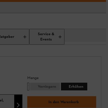
Service &
Ratgeber
Events
Menge
Verringern
Erhöhen
el,
In den Warenkorb