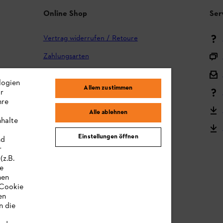
Online Shop
Ser
Vertrag widerrufen / Retoure
Zahlungsarten
Versand und Lieferung
logien
Allem zustimmen
ir
Reklamation und Garantie
hre
STIHL Kooperationsprogramm
Alle ablehnen
nhalte
STIHL Bedienungsanleitungen
Einstellungen öffnen
nd
MY STIHL
r
(z.B.
re
hen
„Cookie
en
n die