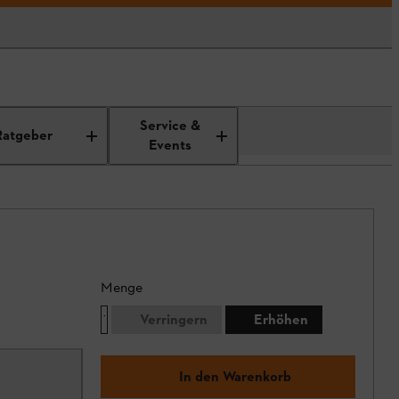
Service &
Ratgeber
Events
Menge
Verringern
Erhöhen
In den Warenkorb