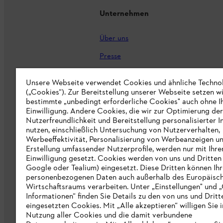
Unternehmen
Über uns
Presse
Karriere
Unsere Webseite verwendet Cookies und ähnliche Techno
(„Cookies“). Zur Bereitstellung unserer Webseite setzen w
STIHL Markenshop
bestimmte „unbedingt erforderliche Cookies" auch ohne I
Nachhaltigkeit
Einwilligung. Andere Cookies, die wir zur Optimierung der
Nutzerfreundlichkeit und Bereitstellung personalisierter I
STIHL Hinweisgebersystem
nutzen, einschließlich Untersuchung von Nutzerverhalten,
Werbeeffektivität, Personalisierung von Werbeanzeigen u
Informationen für Lieferunternehmen
Erstellung umfassender Nutzerprofile, werden nur mit Ihre
Einwilligung gesetzt. Cookies werden von uns und Dritten 
Google oder Tealium) eingesetzt. Diese Dritten können Ih
Erklärung zur Barrierefreiheit
personenbezogenen Daten auch außerhalb des Europäisc
Wirtschaftsraums verarbeiten. Unter „Einstellungen" und 
Produktpiraterie
Informationen“ finden Sie Details zu den von uns und Dritt
eingesetzten Cookies. Mit „Alle akzeptieren“ willigen Sie i
Fakten zu STIHL
Nutzung aller Cookies und die damit verbundene