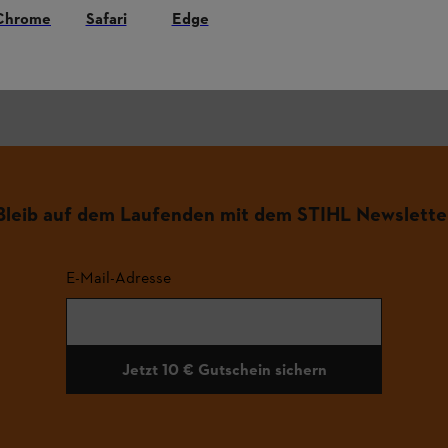
Chrome
Safari
Edge
.
Bleib auf dem Laufenden mit dem STIHL Newslette
E-Mail-Adresse
Jetzt 10 € Gutschein sichern