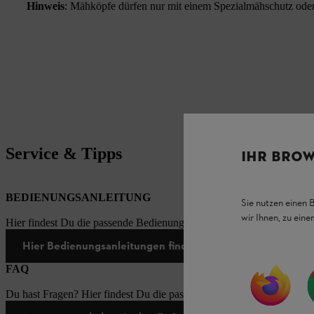
Hinweis
: Mähköpfe dürfen nur mit einem Spezialmähschutz oder
Service & Tipps
IHR BROW
BEDIENUNGSANLEITUNG
Sie nutzen einen 
wir Ihnen, zu ein
Hier findest Du die passende Bedienungsanleitungen zu unseren STI
Hier Bedienungsanleitungen finden
FAQ
Du hast Fragen? Hier findest Du die passenden Antworten zu den häu