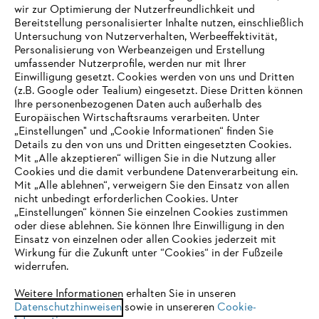
wir zur Optimierung der Nutzerfreundlichkeit und
Bereitstellung personalisierter Inhalte nutzen, einschließlich
Untersuchung von Nutzerverhalten, Werbeeffektivität,
Personalisierung von Werbeanzeigen und Erstellung
umfassender Nutzerprofile, werden nur mit Ihrer
Einwilligung gesetzt. Cookies werden von uns und Dritten
(z.B. Google oder Tealium) eingesetzt. Diese Dritten können
Ihre personenbezogenen Daten auch außerhalb des
Europäischen Wirtschaftsraums verarbeiten. Unter
Unternehmen
„Einstellungen" und „Cookie Informationen“ finden Sie
Details zu den von uns und Dritten eingesetzten Cookies.
Mit „Alle akzeptieren“ willigen Sie in die Nutzung aller
Cookies und die damit verbundene Datenverarbeitung ein.
Online Shop
Mit „Alle ablehnen“, verweigern Sie den Einsatz von allen
nicht unbedingt erforderlichen Cookies. Unter
IHR BROWSER WIRD NICHT
„Einstellungen“ können Sie einzelnen Cookies zustimmen
oder diese ablehnen. Sie können Ihre Einwilligung in den
UNTERSTÜTZT
Einsatz von einzelnen oder allen Cookies jederzeit mit
Service
Wirkung für die Zukunft unter “Cookies“ in der Fußzeile
widerrufen.
Sie nutzen einen Browser, den wir noch nicht unterstützen. Für
eine optimale Nutzung unserer Seite empfehlen wir Ihnen, zu
Weitere Informationen erhalten Sie in unseren
Datenschutzhinweisen
einem der folgenden Browser zu wechseln:
sowie in unsereren
Cookie-