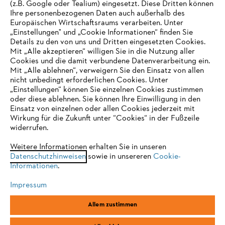
(z.B. Google oder Tealium) eingesetzt. Diese Dritten können
Ihre personenbezogenen Daten auch außerhalb des
Europäischen Wirtschaftsraums verarbeiten. Unter
Unternehmen
„Einstellungen" und „Cookie Informationen“ finden Sie
Details zu den von uns und Dritten eingesetzten Cookies.
Mit „Alle akzeptieren“ willigen Sie in die Nutzung aller
Cookies und die damit verbundene Datenverarbeitung ein.
Online Shop
Mit „Alle ablehnen“, verweigern Sie den Einsatz von allen
nicht unbedingt erforderlichen Cookies. Unter
IHR BROWSER WIRD NICHT
„Einstellungen“ können Sie einzelnen Cookies zustimmen
oder diese ablehnen. Sie können Ihre Einwilligung in den
UNTERSTÜTZT
Einsatz von einzelnen oder allen Cookies jederzeit mit
Service
Wirkung für die Zukunft unter “Cookies“ in der Fußzeile
widerrufen.
Sie nutzen einen Browser, den wir noch nicht unterstützen. Für
eine optimale Nutzung unserer Seite empfehlen wir Ihnen, zu
Weitere Informationen erhalten Sie in unseren
Datenschutzhinweisen
einem der folgenden Browser zu wechseln:
sowie in unsereren
Cookie-
Informationen
.
Allgemeine Geschäftsbedingungen
Datenschutz
Impressum
Impressum
Cookies
Rechtliche Informationen
Firefox
Chrome
Allem zustimmen
Safari
Edge