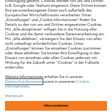
Einwilligung gesetzt. Cookies werden von uns und Dritten
(z.B. Google oder Tealium) eingesetzt. Diese Dritten können
Ihre personenbezogenen Daten auch außerhalb des
Europäischen Wirtschaftsraums verarbeiten. Unter
Unternehmen
„Einstellungen" und „Cookie Informationen“ finden Sie
Details zu den von uns und Dritten eingesetzten Cookies.
Mit „Alle akzeptieren“ willigen Sie in die Nutzung aller
Cookies und die damit verbundene Datenverarbeitung ein.
Online Shop
Mit „Alle ablehnen“, verweigern Sie den Einsatz von allen
nicht unbedingt erforderlichen Cookies. Unter
IHR BROWSER WIRD NICHT
„Einstellungen“ können Sie einzelnen Cookies zustimmen
oder diese ablehnen. Sie können Ihre Einwilligung in den
UNTERSTÜTZT
Einsatz von einzelnen oder allen Cookies jederzeit mit
Service
Wirkung für die Zukunft unter “Cookies“ in der Fußzeile
widerrufen.
Sie nutzen einen Browser, den wir noch nicht unterstützen. Für
eine optimale Nutzung unserer Seite empfehlen wir Ihnen, zu
Weitere Informationen erhalten Sie in unseren
Datenschutzhinweisen
einem der folgenden Browser zu wechseln:
sowie in unsereren
Cookie-
Informationen
.
Allgemeine Geschäftsbedingungen
Datenschutz
Impressum
Impressum
Cookies
Rechtliche Informationen
Firefox
Chrome
Allem zustimmen