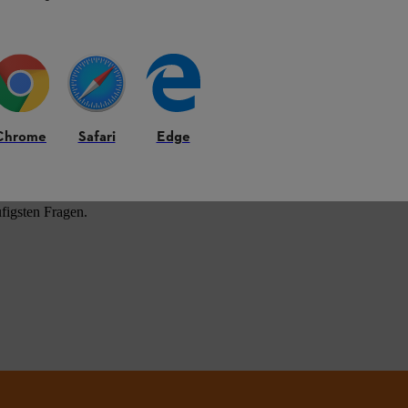
HL Produkten.
Chrome
Safari
Edge
figsten Fragen.
.