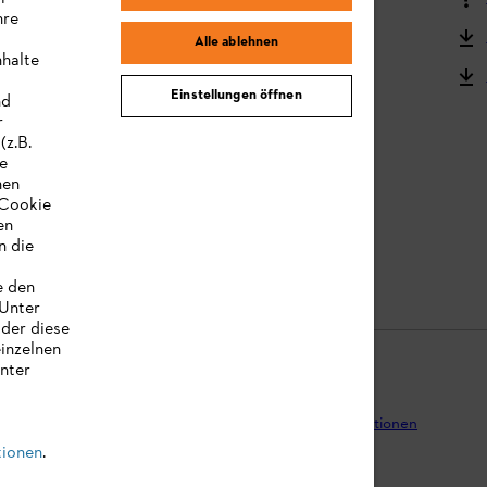
hre
STIHL Kooperationsprogramm
Alle ablehnen
nhalte
STIHL Bedienungsanleitungen
Einstellungen öffnen
nd
MY STIHL
r
(z.B.
re
hen
„Cookie
en
n die
e den
 Unter
oder diese
einzelnen
unter
tenschutz
Impressum
Cookies
Rechtliche Informationen
tionen
.