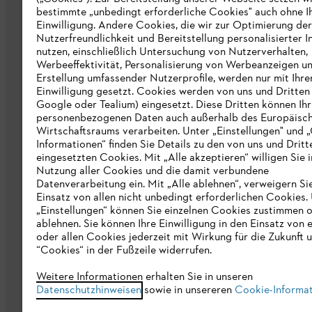
bestimmte „unbedingt erforderliche Cookies" auch ohne I
Nachhaltigkeit
Einwilligung. Andere Cookies, die wir zur Optimierung der
Nutzerfreundlichkeit und Bereitstellung personalisierter I
STIHL Hinweisgebersystem
nutzen, einschließlich Untersuchung von Nutzerverhalten,
Werbeeffektivität, Personalisierung von Werbeanzeigen u
Informationen für Lieferunternehmen
Erstellung umfassender Nutzerprofile, werden nur mit Ihre
Einwilligung gesetzt. Cookies werden von uns und Dritten 
Google oder Tealium) eingesetzt. Diese Dritten können Ih
Erklärung zur Barrierefreiheit
personenbezogenen Daten auch außerhalb des Europäisc
Wirtschaftsraums verarbeiten. Unter „Einstellungen" und 
Produktpiraterie
Informationen“ finden Sie Details zu den von uns und Dritt
eingesetzten Cookies. Mit „Alle akzeptieren“ willigen Sie i
Fakten zu STIHL
Nutzung aller Cookies und die damit verbundene
Datenverarbeitung ein. Mit „Alle ablehnen“, verweigern Si
Einsatz von allen nicht unbedingt erforderlichen Cookies.
„Einstellungen“ können Sie einzelnen Cookies zustimmen 
ablehnen. Sie können Ihre Einwilligung in den Einsatz von 
oder allen Cookies jederzeit mit Wirkung für die Zukunft 
“Cookies“ in der Fußzeile widerrufen.
Allgemeine Geschäftsbedingungen
Da
Weitere Informationen erhalten Sie in unseren
Datenschutzhinweisen
sowie in unsereren
Cookie-Informa