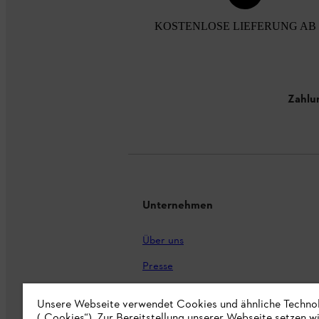
KOSTENLOSE LIEFERUNG AB 
Zahlu
Unternehmen
Über uns
Presse
Karriere
Unsere Webseite verwendet Cookies und ähnliche Techno
(„Cookies“). Zur Bereitstellung unserer Webseite setzen w
STIHL Markenshop