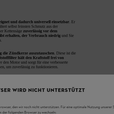
eignet und dadurch universell einsetzbar
. Er
iltert selbst feinsten Schmutz aus der
der Kettensäge
zuverlässig vor dem
ibt erhalten, der Verbrauch niedrig
und Sie
n.
g die Zündkerze auszutauschen
. Diese ist die
stofffilter hält den Kraftstoff frei von
er den Motor und sorgt für eine verbesserte
n, um zuverlässig zu funktionieren.
am besten den praktischen
Kombischlüssel
,
 Verpackung des Service Kits selbst ist ein
bequem entnehmen und tauschen. Sie benötigen
SER WIRD NICHT UNTERSTÜTZT
Browser, den wir noch nicht unterstützen. Für eine optimale Nutzung unserer
em der folgenden Browser zu wechseln: