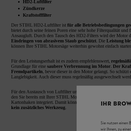
HD2‑Luftfilter
Zündkerze
Kraftstofffilter
Der STIHL HD2‑Luftfilter ist
für alle Betriebsbedingungen ge
bietet durch seine feinen Poren eine sehr hohe Filterqualität und f
Ansaugluft. Durch den Tausch des HD2‑Filters wird der Motor 
Eindringen von abrasivem Staub geschützt
. Die
Leistung ble
können Ihre STIHL Motorsäge weiterhin gewohnt einfach starte
Für den Leistungserhalt ist es zudem empfehlenswert,
regelmäßi
Grundlage für eine
saubere Verbrennung im Motor
.
Der Kraft
Fremdpartikeln
, bevor dieser in den Motor gelangt. So schützt 
Langlebigkeit. Auch dieser muss regelmäßig ausgewechselt werde
Für den Austausch von Luftfilter und Zündkerze verwenden Sie 
den Sie bereits mit Ihrer STIHL Motorsäge erhalten haben. In der
Kartonhaken integriert. Damit können Sie den Kraftstofffilter 
IHR BROW
kein zusätzliches Werkzeug
.
Sie nutzen einen 
wir Ihnen, zu ein