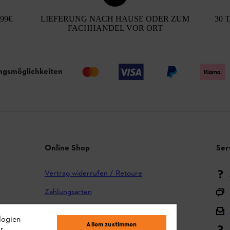
99€
LIEFERUNG NACH HAUSE ODER ZUM
30 
FACHHANDEL VOR ORT
ngsmöglichkeiten
Online Shop
Ser
Vertrag widerrufen / Retoure
Zahlungsarten
Versand und Lieferung
logien
Allem zustimmen
ir
Reklamation und Garantie