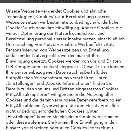
30 TAGE KOSTENLOSE RÜCKGABE
Unsere Webseite verwendet Cookies und ähnliche
Technologien („Cookies“). Zur Bereitstellung unserer
Zahlungsmöglichkeiten
Webseite setzen wir bestimmte „unbedingt erforderliche
Cookies" auch ohne Ihre Einwilligung. Andere Cookies, die
wir zur Optimierung der Nutzerfreundlichkeit und
Bereitstellung personalisierter Inhalte nutzen, einschließlich
Untersuchung von Nutzerverhalten, Werbeeffektivität,
Personalisierung von Werbeanzeigen und Erstellung
umfassender Nutzerprofile, werden nur mit Ihrer
Einwilligung gesetzt. Cookies werden von uns und Dritten
(z.B. Google oder Tealium) eingesetzt. Diese Dritten können
Ihre personenbezogenen Daten auch außerhalb des
Europäischen Wirtschaftsraums verarbeiten. Unter
Unternehmen
„Einstellungen" und „Cookie Informationen“ finden Sie
Details zu den von uns und Dritten eingesetzten Cookies.
Mit „Alle akzeptieren“ willigen Sie in die Nutzung aller
Cookies und die damit verbundene Datenverarbeitung ein.
Online Shop
Mit „Alle ablehnen“, verweigern Sie den Einsatz von allen
nicht unbedingt erforderlichen Cookies. Unter
IHR BROWSER WIRD NICHT
„Einstellungen“ können Sie einzelnen Cookies zustimmen
oder diese ablehnen. Sie können Ihre Einwilligung in den
UNTERSTÜTZT
Einsatz von einzelnen oder allen Cookies jederzeit mit
Service