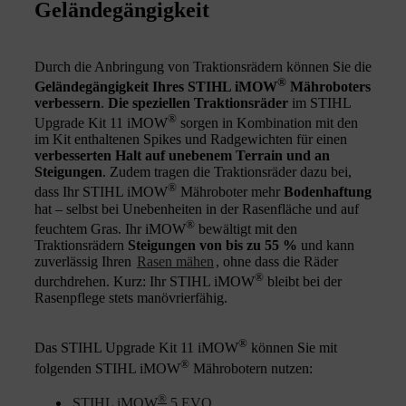
Geländegängigkeit
Durch die Anbringung von Traktionsrädern können Sie die
®
Geländegängigkeit Ihres STIHL iMOW
Mähroboters
verbessern
.
Die speziellen Traktionsräder
im STIHL
®
Upgrade Kit 11 iMOW
sorgen in Kombination mit den
im Kit enthaltenen Spikes und Radgewichten für einen
verbesserten Halt auf unebenem Terrain und an
Steigungen
. Zudem tragen die Traktionsräder dazu bei,
®
dass Ihr STIHL iMOW
Mähroboter mehr
Bodenhaftung
hat – selbst bei Unebenheiten in der Rasenfläche und auf
®
feuchtem Gras. Ihr iMOW
bewältigt mit den
Traktionsrädern
Steigungen von bis zu 55 %
und kann
zuverlässig Ihren
Rasen mähen
, ohne dass die Räder
®
durchdrehen. Kurz: Ihr STIHL iMOW
bleibt bei der
Rasenpflege stets manövrierfähig.
®
Das STIHL Upgrade Kit 11 iMOW
können Sie mit
®
folgenden STIHL iMOW
Mährobotern nutzen:
®
STIHL iMOW
5 EVO