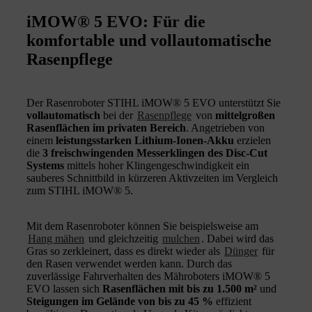
iMOW® 5 EVO: Für die
komfortable und vollautomatische
Rasenpflege
Der Rasenroboter STIHL iMOW® 5 EVO unterstützt Sie
vollautomatisch
bei der
Rasenpflege
von
mittelgroßen
Rasenflächen im privaten Bereich
. Angetrieben von
einem
leistungsstarken Lithium-Ionen-Akku
erzielen
die
3 freischwingenden Messerklingen des Disc-Cut
Systems
mittels hoher Klingengeschwindigkeit ein
sauberes Schnittbild in kürzeren Aktivzeiten im Vergleich
zum STIHL iMOW® 5.
Mit dem Rasenroboter können Sie beispielsweise am
Hang mähen
und gleichzeitig
mulchen
. Dabei wird das
Gras so zerkleinert, dass es direkt wieder als
Dünger
für
den Rasen verwendet werden kann. Durch das
zuverlässige Fahrverhalten des Mähroboters iMOW® 5
EVO lassen sich
Rasenflächen mit bis zu 1.500 m²
und
Steigungen im Gelände von bis zu 45 %
effizient