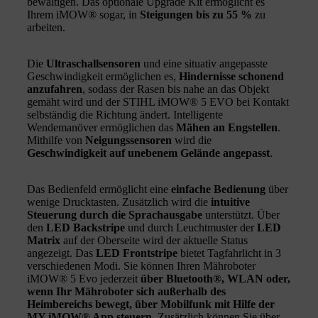
bewältigen. Das optionale Upgrade Kit ermöglicht es
Ihrem iMOW® sogar, in
Steigungen bis zu 55 %
zu
arbeiten.
Die
Ultraschallsensoren
und eine situativ angepasste
Geschwindigkeit ermöglichen es,
Hindernisse schonend
anzufahren
, sodass der Rasen bis nahe an das Objekt
gemäht wird und der STIHL iMOW® 5 EVO bei Kontakt
selbständig die Richtung ändert. Intelligente
Wendemanöver ermöglichen das
Mähen an Engstellen
.
Mithilfe von
Neigungssensoren
wird die
Geschwindigkeit auf unebenem Gelände angepasst
.
Das Bedienfeld ermöglicht eine
einfache Bedienung
über
wenige Drucktasten. Zusätzlich wird die
intuitive
Steuerung durch die Sprachausgabe
unterstützt. Über
den
LED Backstripe
und durch Leuchtmuster der
LED
Matrix
auf der Oberseite wird der aktuelle Status
angezeigt. Das
LED Frontstripe
bietet Tagfahrlicht in 3
verschiedenen Modi. Sie können Ihren Mähroboter
iMOW® 5 Evo jederzeit
über Bluetooth®, WLAN oder,
wenn Ihr Mähroboter sich außerhalb des
Heimbereichs bewegt, über Mobilfunk mit Hilfe der
MY iMOW® App steuern
. Zusätzlich können Sie über