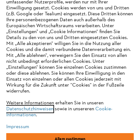
umfassender Nutzerprofile, werden nur mit Ihrer
Einwilligung gesetzt. Cookies werden von uns und Dritten
(z.B. Google oder Tealium) eingesetzt. Diese Dritten können
Ihre personenbezogenen Daten auch außerhalb des
Europäischen Wirtschaftsraums verarbeiten. Unter
Unternehmen
„Einstellungen" und „Cookie Informationen“ finden Sie
Details zu den von uns und Dritten eingesetzten Cookies.
Mit „Alle akzeptieren“ willigen Sie in die Nutzung aller
Cookies und die damit verbundene Datenverarbeitung ein.
Online Shop
Mit „Alle ablehnen“, verweigern Sie den Einsatz von allen
nicht unbedingt erforderlichen Cookies. Unter
IHR BROWSER WIRD NICHT
„Einstellungen“ können Sie einzelnen Cookies zustimmen
oder diese ablehnen. Sie können Ihre Einwilligung in den
UNTERSTÜTZT
Einsatz von einzelnen oder allen Cookies jederzeit mit
Service
Wirkung für die Zukunft unter “Cookies“ in der Fußzeile
widerrufen.
Sie nutzen einen Browser, den wir noch nicht unterstützen. Für
eine optimale Nutzung unserer Seite empfehlen wir Ihnen, zu
Weitere Informationen erhalten Sie in unseren
Datenschutzhinweisen
einem der folgenden Browser zu wechseln:
sowie in unsereren
Cookie-
Informationen
.
Allgemeine Geschäftsbedingungen
Datenschutz
Impressum
Impressum
Cookies
Rechtliche Informationen
Firefox
Chrome
Allem zustimmen