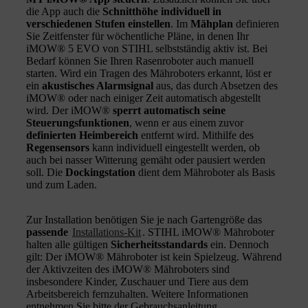
die App auch die
Schnitthöhe individuell in
verschiedenen Stufen einstellen
. Im
Mähplan
definieren
Sie Zeitfenster für wöchentliche Pläne, in denen Ihr
iMOW® 5 EVO von STIHL selbstständig aktiv ist. Bei
Bedarf können Sie Ihren Rasenroboter auch manuell
starten. Wird ein Tragen des Mähroboters erkannt, löst er
ein
akustisches Alarmsignal
aus, das durch Absetzen des
iMOW® oder nach einiger Zeit automatisch abgestellt
wird. Der iMOW®
sperrt automatisch seine
Steuerungsfunktionen
, wenn er aus einem zuvor
definierten Heimbereich
entfernt wird. Mithilfe des
Regensensors
kann individuell eingestellt werden, ob
auch bei nasser Witterung gemäht oder pausiert werden
soll. Die
Dockingstation
dient dem Mähroboter als Basis
und zum Laden.
Zur Installation benötigen Sie je nach Gartengröße das
passende
Installations-Kit
. STIHL iMOW® Mähroboter
halten alle gültigen
Sicherheitsstandards
ein. Dennoch
gilt: Der iMOW® Mähroboter ist kein Spielzeug. Während
der Aktivzeiten des iMOW® Mähroboters sind
insbesondere Kinder, Zuschauer und Tiere aus dem
Arbeitsbereich fernzuhalten. Weitere Informationen
entnehmen Sie bitte der Gebrauchsanleitung.