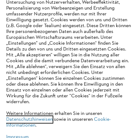
Untersuchung von Nutzerverhalten, Werbeeffektivität,
Personalisierung von Werbeanzeigen und Erstellung
umfassender Nutzerprofile, werden nur mit Ihrer
Einwilligung gesetzt. Cookies werden von uns und Dritten
(z.B. Google oder Tealium) eingesetzt. Diese Dritten können
Ihre personenbezogenen Daten auch außerhalb des
Europäischen Wirtschaftsraums verarbeiten. Unter
Unternehmen
„Einstellungen" und „Cookie Informationen“ finden Sie
Details zu den von uns und Dritten eingesetzten Cookies.
Mit „Alle akzeptieren“ willigen Sie in die Nutzung aller
Cookies und die damit verbundene Datenverarbeitung ein.
Online Shop
Mit „Alle ablehnen“, verweigern Sie den Einsatz von allen
nicht unbedingt erforderlichen Cookies. Unter
IHR BROWSER WIRD NICHT
„Einstellungen“ können Sie einzelnen Cookies zustimmen
oder diese ablehnen. Sie können Ihre Einwilligung in den
UNTERSTÜTZT
Einsatz von einzelnen oder allen Cookies jederzeit mit
Service
Wirkung für die Zukunft unter “Cookies“ in der Fußzeile
widerrufen.
Sie nutzen einen Browser, den wir noch nicht unterstützen. Für
eine optimale Nutzung unserer Seite empfehlen wir Ihnen, zu
Weitere Informationen erhalten Sie in unseren
Datenschutzhinweisen
einem der folgenden Browser zu wechseln:
sowie in unsereren
Cookie-
Informationen
.
Allgemeine Geschäftsbedingungen
Datenschutz
Impressum