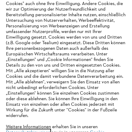
Cookies" auch ohne Ihre Einwilligung. Andere Cookies, die
wir zur Optimierung der Nutzerfreundlichkeit und
Bereitstellung personalisierter Inhalte nutzen, einschließlich
Untersuchung von Nutzerverhalten, Werbeeffektivität,
Personalisierung von Werbeanzeigen und Erstellung
umfassender Nutzerprofile, werden nur mit Ihrer
Einwilligung gesetzt. Cookies werden von uns und Dritten
(z.B. Google oder Tealium) eingesetzt. Diese Dritten können
Ihre personenbezogenen Daten auch außerhalb des
Europäischen Wirtschaftsraums verarbeiten. Unter
Unternehmen
„Einstellungen" und „Cookie Informationen“ finden Sie
Details zu den von uns und Dritten eingesetzten Cookies.
Mit „Alle akzeptieren“ willigen Sie in die Nutzung aller
Cookies und die damit verbundene Datenverarbeitung ein.
Online Shop
Mit „Alle ablehnen“, verweigern Sie den Einsatz von allen
nicht unbedingt erforderlichen Cookies. Unter
IHR BROWSER WIRD NICHT
„Einstellungen“ können Sie einzelnen Cookies zustimmen
oder diese ablehnen. Sie können Ihre Einwilligung in den
UNTERSTÜTZT
Einsatz von einzelnen oder allen Cookies jederzeit mit
Service
Wirkung für die Zukunft unter “Cookies“ in der Fußzeile
widerrufen.
Sie nutzen einen Browser, den wir noch nicht unterstützen. Für
eine optimale Nutzung unserer Seite empfehlen wir Ihnen, zu
Weitere Informationen erhalten Sie in unseren