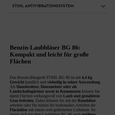
STIHL ANTIVIBRATIONSSYSTEM
Benzin-Laubbläser BG 86:
Kompakt und leicht für große
Flächen
Das Benzin-Blasgerät STIHL BG 86 ist mit
4,4 kg
Gewicht
handlich und
vielseitig in seiner Anwendung
.
Als
Hausbesitzer, Hausmeister oder als
Landschaftsgärtner sowie in Kommunen
können Sie
damit Flächen wirkungsvoll von
Laub und gemähtem
Gras befreien
. Dabei können Sie mit der
Runddüse
arbeiten oder Sie nutzen für bodennahes Arbeiten die
Flachdüse
mit einem weit gefächerten Luftstrom. So
lassen sich mit dem Laubbläser BG 86 auch
größere