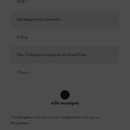
1
)
15 N
Gerätegewicht unbetankt
4.4 kg
Max. Luftgeschwindigkeit mit Rund-Düse
76 m/s
Alle anzeigen
1
)
Kraftangabe in Newton (N) zum Vergleich der Leistung von
Blasgeräten