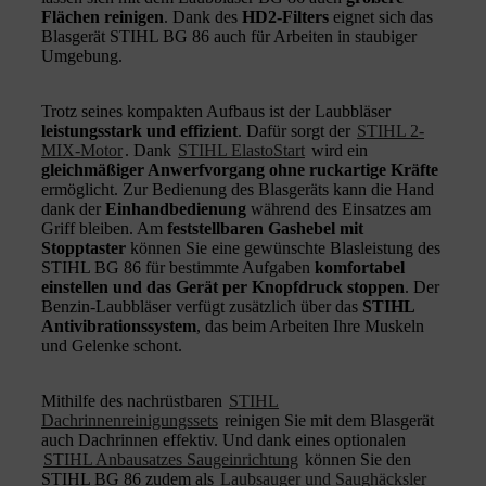
Flächen reinigen
. Dank des
HD2-Filters
eignet sich das
Blasgerät STIHL BG 86 auch für Arbeiten in staubiger
Umgebung.
Trotz seines kompakten Aufbaus ist der Laubbläser
leistungsstark und effizient
. Dafür sorgt der
STIHL 2-
MIX-Motor
. Dank
STIHL ElastoStart
wird ein
gleichmäßiger Anwerfvorgang ohne ruckartige Kräfte
ermöglicht. Zur Bedienung des Blasgeräts kann die Hand
dank der
Einhandbedienung
während des Einsatzes am
Griff bleiben. Am
feststellbaren Gashebel mit
Stopptaster
können Sie eine gewünschte Blasleistung des
STIHL BG 86 für bestimmte Aufgaben
komfortabel
einstellen und das Gerät per Knopfdruck stoppen
. Der
Benzin-Laubbläser verfügt zusätzlich über das
STIHL
Antivibrationssystem
, das beim Arbeiten Ihre Muskeln
und Gelenke schont.
Mithilfe des nachrüstbaren
STIHL
Dachrinnenreinigungssets
reinigen Sie mit dem Blasgerät
auch Dachrinnen effektiv. Und dank eines optionalen
STIHL Anbausatzes Saugeinrichtung
können Sie den
STIHL BG 86 zudem als
Laubsauger und Saughäcksler