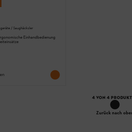
sgeräte / Saughäcksler
ergonomische Einhandbedienung
eiteinsätze
hen
4
VON
4
PRODUKT
Zurück nach obe