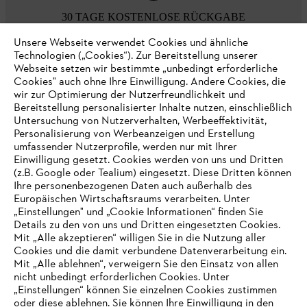
30 TAGE KOSTENLOSE RÜCKGABE
Unsere Webseite verwendet Cookies und ähnliche
Technologien („Cookies“). Zur Bereitstellung unserer
Zahlungsmöglichkeiten
Webseite setzen wir bestimmte „unbedingt erforderliche
Cookies" auch ohne Ihre Einwilligung. Andere Cookies, die
wir zur Optimierung der Nutzerfreundlichkeit und
Bereitstellung personalisierter Inhalte nutzen, einschließlich
Untersuchung von Nutzerverhalten, Werbeeffektivität,
Personalisierung von Werbeanzeigen und Erstellung
umfassender Nutzerprofile, werden nur mit Ihrer
Einwilligung gesetzt. Cookies werden von uns und Dritten
(z.B. Google oder Tealium) eingesetzt. Diese Dritten können
Ihre personenbezogenen Daten auch außerhalb des
Europäischen Wirtschaftsraums verarbeiten. Unter
Unternehmen
„Einstellungen" und „Cookie Informationen“ finden Sie
Details zu den von uns und Dritten eingesetzten Cookies.
Mit „Alle akzeptieren“ willigen Sie in die Nutzung aller
Cookies und die damit verbundene Datenverarbeitung ein.
Online Shop
Mit „Alle ablehnen“, verweigern Sie den Einsatz von allen
nicht unbedingt erforderlichen Cookies. Unter
IHR BROWSER WIRD NICHT
„Einstellungen“ können Sie einzelnen Cookies zustimmen
oder diese ablehnen. Sie können Ihre Einwilligung in den
UNTERSTÜTZT