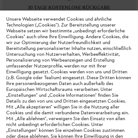
30 TAGE KOSTENLOSE RÜCKGABE
Unsere Webseite verwendet Cookies und ähnliche
Technologien („Cookies“). Zur Bereitstellung unserer
Zahlungsmöglichkeiten
Webseite setzen wir bestimmte „unbedingt erforderliche
Cookies" auch ohne Ihre Einwilligung. Andere Cookies, die
wir zur Optimierung der Nutzerfreundlichkeit und
Bereitstellung personalisierter Inhalte nutzen, einschließlich
Untersuchung von Nutzerverhalten, Werbeeffektivität,
Personalisierung von Werbeanzeigen und Erstellung
umfassender Nutzerprofile, werden nur mit Ihrer
Einwilligung gesetzt. Cookies werden von uns und Dritten
(z.B. Google oder Tealium) eingesetzt. Diese Dritten können
Ihre personenbezogenen Daten auch außerhalb des
Europäischen Wirtschaftsraums verarbeiten. Unter
Unternehmen
„Einstellungen" und „Cookie Informationen“ finden Sie
Details zu den von uns und Dritten eingesetzten Cookies.
Mit „Alle akzeptieren“ willigen Sie in die Nutzung aller
Cookies und die damit verbundene Datenverarbeitung ein.
Online Shop
Mit „Alle ablehnen“, verweigern Sie den Einsatz von allen
nicht unbedingt erforderlichen Cookies. Unter
IHR BROWSER WIRD NICHT
„Einstellungen“ können Sie einzelnen Cookies zustimmen
oder diese ablehnen. Sie können Ihre Einwilligung in den
UNTERSTÜTZT