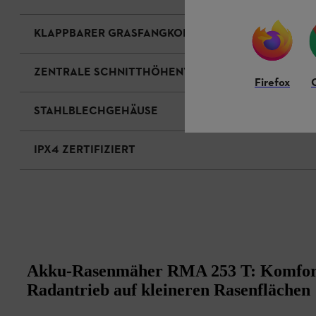
KLAPPBARER GRASFANGKORB
ZENTRALE SCHNITTHÖHENVERSTELLUNG
Firefox
STAHLBLECHGEHÄUSE
IPX4 ZERTIFIZIERT
Akku-Rasenmäher RMA 253 T: Komfort
Radantrieb auf kleineren Rasenflächen