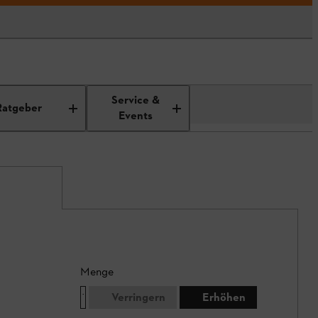
Service &
Ratgeber
Events
Menge
Verringern
Erhöhen