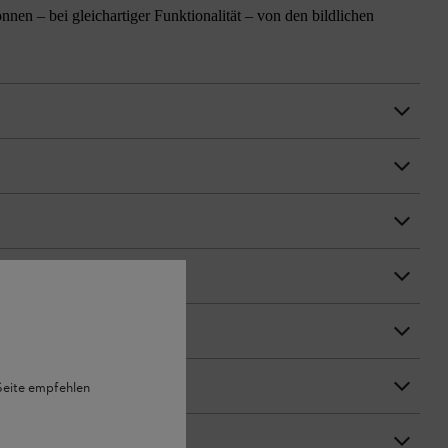
n – bei gleichartiger Funktionalität – von den bildlichen
 Seite empfehlen