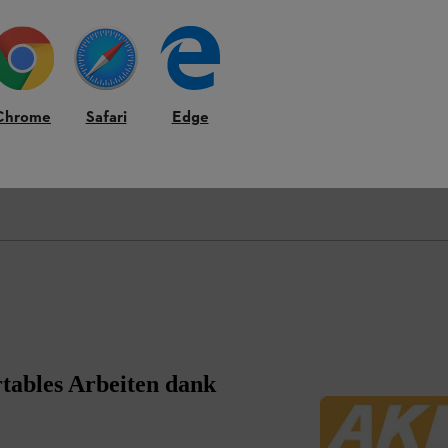
Chrome
Safari
Edge
ables Arbeiten dank