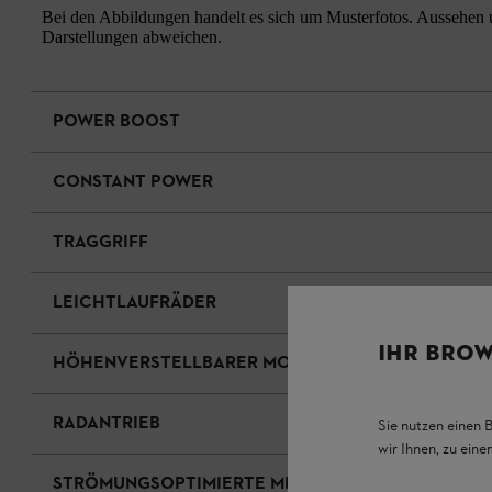
Bei den Abbildungen handelt es sich um Musterfotos. Aussehen u
Darstellungen abweichen.
POWER BOOST
CONSTANT POWER
TRAGGRIFF
LEICHTLAUFRÄDER
IHR BROW
HÖHENVERSTELLBARER MONO-KOMFORTLENKER
RADANTRIEB
Sie nutzen einen 
wir Ihnen, zu ein
STRÖMUNGSOPTIMIERTE MESSER