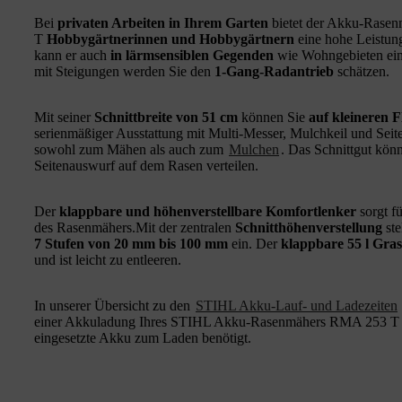
Bei
privaten Arbeiten in Ihrem Garten
bietet der Akku-Ras
T
Hobbygärtnerinnen und Hobbygärtnern
eine hohe Leistung
kann er auch
in lärmsensiblen Gegenden
wie Wohngebieten ein
mit Steigungen werden Sie den
1-Gang-Radantrieb
schätzen.
Mit seiner
Schnittbreite von 51 cm
können Sie
auf kleineren 
serienmäßiger Ausstattung mit Multi-Messer, Mulchkeil und Seit
sowohl zum Mähen als auch zum
Mulchen
. Das Schnittgut kön
Seitenauswurf auf dem Rasen verteilen.
Der
klappbare und
höhenverstellbare Komfortlenker
sorgt f
des Rasenmähers.Mit der zentralen
Schnitthöhenverstellung
ste
7 Stufen von 20 mm bis 100 mm
ein. Der
klappbare 55 l Gra
und ist leicht zu entleeren.
In unserer Übersicht zu den
STIHL Akku-Lauf- und Ladezeiten
einer Akkuladung Ihres STIHL Akku-Rasenmähers RMA 253 T b
eingesetzte Akku zum Laden benötigt.