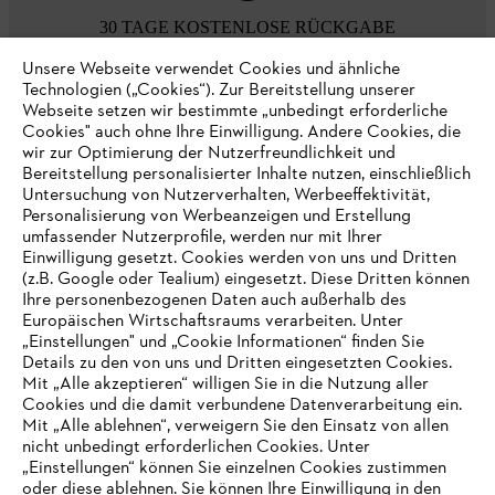
30 TAGE KOSTENLOSE RÜCKGABE
Unsere Webseite verwendet Cookies und ähnliche
Technologien („Cookies“). Zur Bereitstellung unserer
Zahlungsmöglichkeiten
Webseite setzen wir bestimmte „unbedingt erforderliche
Cookies" auch ohne Ihre Einwilligung. Andere Cookies, die
wir zur Optimierung der Nutzerfreundlichkeit und
Bereitstellung personalisierter Inhalte nutzen, einschließlich
Untersuchung von Nutzerverhalten, Werbeeffektivität,
Personalisierung von Werbeanzeigen und Erstellung
umfassender Nutzerprofile, werden nur mit Ihrer
Einwilligung gesetzt. Cookies werden von uns und Dritten
(z.B. Google oder Tealium) eingesetzt. Diese Dritten können
Ihre personenbezogenen Daten auch außerhalb des
Europäischen Wirtschaftsraums verarbeiten. Unter
Unternehmen
„Einstellungen" und „Cookie Informationen“ finden Sie
Details zu den von uns und Dritten eingesetzten Cookies.
Mit „Alle akzeptieren“ willigen Sie in die Nutzung aller
Cookies und die damit verbundene Datenverarbeitung ein.
Online Shop
Mit „Alle ablehnen“, verweigern Sie den Einsatz von allen
nicht unbedingt erforderlichen Cookies. Unter
IHR BROWSER WIRD NICHT
„Einstellungen“ können Sie einzelnen Cookies zustimmen
oder diese ablehnen. Sie können Ihre Einwilligung in den
UNTERSTÜTZT