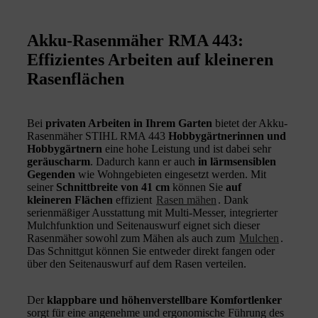
Akku-Rasenmäher RMA 443:
Effizientes Arbeiten auf kleineren
Rasenflächen
Bei
privaten Arbeiten in Ihrem Garten
bietet der Akku-
Rasenmäher STIHL RMA 443
Hobbygärtnerinnen und
Hobbygärtnern
eine hohe Leistung und ist dabei sehr
geräuscharm
. Dadurch kann er auch
in lärmsensiblen
Gegenden
wie Wohngebieten eingesetzt werden. Mit
seiner
Schnittbreite von 41 cm
können Sie
auf
kleineren Flächen
effizient
Rasen mähen
. Dank
serienmäßiger Ausstattung mit Multi-Messer, integrierter
Mulchfunktion und Seitenauswurf eignet sich dieser
Rasenmäher sowohl zum Mähen als auch zum
Mulchen
.
Das Schnittgut können Sie entweder direkt fangen oder
über den Seitenauswurf auf dem Rasen verteilen.
Der
klappbare und
höhenverstellbare Komfortlenker
sorgt für eine angenehme und ergonomische Führung des