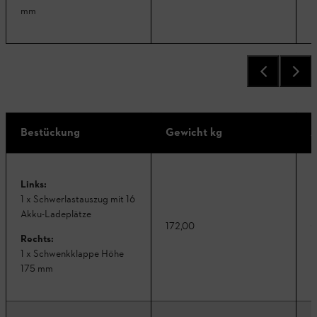
mm
Bestückung
Gewicht kg
A
Links:
1 x Schwerlastauszug mit 16
Akku-Ladeplätze
172,00
C
Rechts:
1 x Schwenkklappe Höhe
175 mm