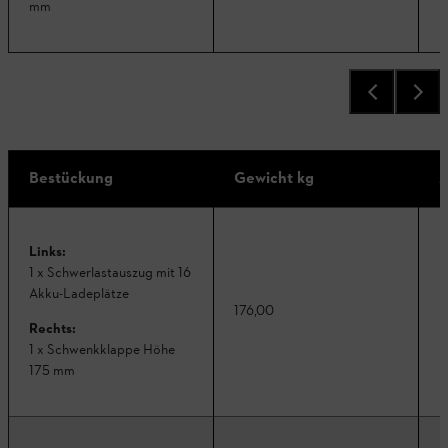
mm
Bestückung
Gewicht kg
A
Links:
1 x Schwerlastauszug mit 16
Akku-Ladeplätze
176,00
K
Rechts:
1 x Schwenkklappe Höhe
175 mm