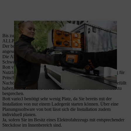
Im bottTainer lassen sich Akkus sicher unterbringen und laden.
Bis zu 28 ALLPRO Akkus oder bis zu 4 AR L Akkus und 21
ALLPRO Akkus können in dem bottTainer geladen werden.
Der bottTainer kann mit einem herkömmlichen 230-V-Stecker
angeschlossen werden.
Die Akkus können ergonomisch und bequem über einen
Schwerlastauszug entnommen werden.
Bott vario3 ist eine Lösung für den Innenbereich von
Nutzfahrzeugen, während der bottTainer eine Outdoor-Lösung für
Pritschenfahrzeuge ist.
Nachdem Sie ein Kontaktformular auf der
bott-Webseite
ausgefüllt
haben, kontaktiert Sie die Firma bott, um den weiteren Ablauf zu
besprechen.
Bott vario3 benötigt sehr wenig Platz, da Sie bereits mit der
Installation von nur einem Ladegerät starten können. Über eine
Planungssoftware von bott lässt sich die Installation zudem
individuell planen.
Ja, sofern Sie im Besitz eines Elektrofahrzeugs mit entsprechender
Steckdose im Innenbereich sind.