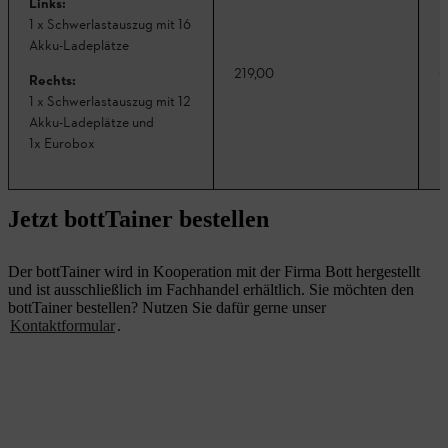
Links:
1 x Schwerlastauszug mit 16
Akku-Ladeplätze
219,00
C
Rechts:
1 x Schwerlastauszug mit 12
Akku-Ladeplätze und
1x
Eurobox
Jetzt bottTainer bestellen
Der bottTainer wird in Kooperation mit der Firma Bott hergestellt
und ist ausschließlich im Fachhandel erhältlich. Sie möchten den
bottTainer bestellen? Nutzen Sie dafür gerne unser
Kontaktformular
.