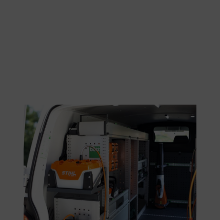
Dank bott vario3 wird das Fahrzeug zur mobilen Werkstatt .