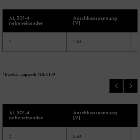
AL 301-4
Anschlussspannung
D
nebeneinander
[V]
A
2
230
1
*Bezeichnung nach VDE 0100
AL 301-4
Anschlussspannung
D
nebeneinander
[V]
A
3
230
1