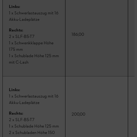
Links:
1 x Schwerlastauszug mit 16
Akku-Ladeplätze
Rechts:
186,00
C
2 x SLF-B5-T7
1 x Schwenkklappe Höhe
175 mm
1 x Schublade Höhe 125 mm
mit C-Lash
Links:
1 x Schwerlastauszug mit 16
Akku-Ladeplätze
Rechts:
200,00
C
2 x SLF-B5-T7
1 x Schublade Höhe 125 mm
2 x Schubladen Höhe 150