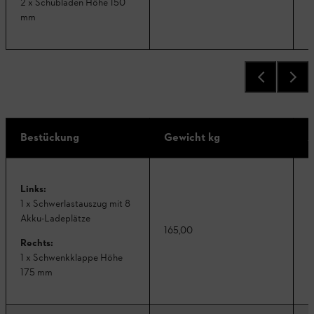
2 x Schubladen Höhe 150
mm
Bestückung
Gewicht kg
A
Links:
1 x Schwerlastauszug mit 8
Akku-Ladeplätze
165,00
K
Rechts:
1 x Schwenkklappe Höhe
175 mm