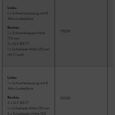
Links:
1 x Schwerlastauszug mit 8
Akku-Ladeplätze
Rechts:
178,00
K
1 x Schwenkklappe Höhe
175 mm
2 x SLF-B5-T7
1 x Schublade Höhe 125 mm
mit C-Lash
Links:
1 x Schwerlastauszug mit 8
Akku-Ladeplätze
Rechts:
193,00
K
2 x SLF-B5-T7
1 x Schublade Höhe 125 mm
2 x Schubladen Höhe 150