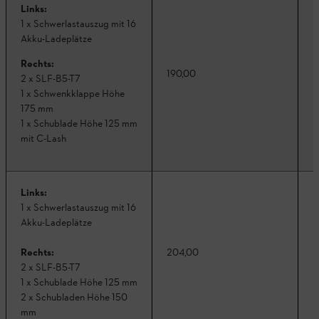
Links:
1 x Schwerlastauszug mit 16
Akku-Ladeplätze
Rechts:
190,00
K
2 x SLF-B5-T7
1 x Schwenkklappe Höhe
175 mm
1 x Schublade Höhe 125 mm
mit C-Lash
Links:
1 x Schwerlastauszug mit 16
Akku-Ladeplätze
Rechts:
204,00
K
2 x SLF-B5-T7
1 x Schublade Höhe 125 mm
2 x Schubladen Höhe 150
mm