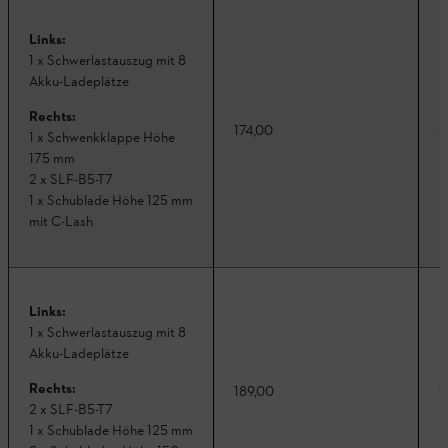
Links:
1 x Schwerlastauszug mit 8
Akku-Ladeplätze
Rechts:
174,00
C
1 x Schwenkklappe Höhe
175 mm
2 x SLF-B5-T7
1 x Schublade Höhe 125 mm
mit C-Lash
Links:
1 x Schwerlastauszug mit 8
Akku-Ladeplätze
Rechts:
189,00
C
2 x SLF-B5-T7
1 x Schublade Höhe 125 mm