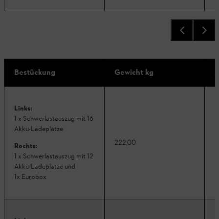
Bestückung
Gewicht kg
A
Links:
1 x Schwerlastauszug mit 16
Akku-Ladeplätze
222,00
K
Rechts:
1 x Schwerlastauszug mit 12
Akku-Ladeplätze und
1x
Eurobox