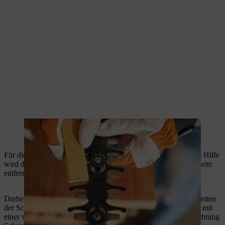
Für diesen Schritt benötigen Sie einen
Abziehstein
. Mit seiner Hilfe
wird der beim Schärfen entstehende Grat auf der Messerunterseite
entfernt.
Drehen Sie dafür die Heckenschere so um, dass Sie die Rückseiten
der Schneiden bearbeiten können. Ziehen Sie den Abziehstein mit
einer vorsichtigen Wischbewegung entlang des Messers in Richtung