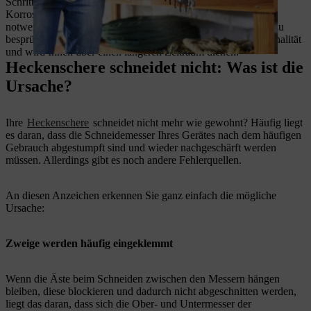
Schritte angesammelt hat. Da der zuvor bestehende
Korrosionsschutz durch das Schleifen entfernt wurde, ist es
notwendig, die Schneidgarnitur mit einem
STIHL Harzlöser
zu
besprühen. So behält die Maschine Ihre einwandfreie Funktionalität
und wird Ihnen über einen längeren Zeitraum dienen.
Heckenschere schneidet nicht: Was ist die
Ursache?
Ihre
Heckenschere
schneidet nicht mehr wie gewohnt? Häufig liegt
es daran, dass die Schneidemesser Ihres Gerätes nach dem häufigen
Gebrauch abgestumpft sind und wieder nachgeschärft werden
müssen. Allerdings gibt es noch andere Fehlerquellen.
An diesen Anzeichen erkennen Sie ganz einfach die mögliche
Ursache:
Zweige werden häufig eingeklemmt
Wenn die Äste beim Schneiden zwischen den Messern hängen
bleiben, diese blockieren und dadurch nicht abgeschnitten werden,
liegt das daran, dass sich die Ober- und Untermesser der