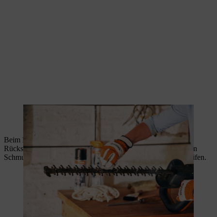
Beim Heckenschneiden sammeln sich auf der Schneidgarnitur
Rückstände von Pflanzensäften und Harz. Entfernen Sie diesen
Schmutz mit einem weichen Tuch, bevor Sie die Messer schleifen.