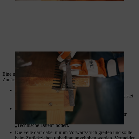
Eine nachhaltige Schnittleistung wird in zwei Schritten erzielt.
Zunächst wird eine
Flachfeile
verwendet.
Feilen Sie immer in Richtung der Schneidekante. Dies
entspricht der Funktionalität der Flachfeile und gewährleistet
eine optimal scharfe Schneide.
Versuchen Sie beim Schärfen Ihrer Heckenschere den
vorgegebenen Schärfwinkel einzuhalten. Dieser ist in der
Gebrauchsanleitung Ihres Gerätes unter dem Punkt
„Technische Daten“ notiert.
Die Feile darf dabei nur im Vorwärtsstrich greifen und sollte
beim Zurückziehen unbedingt angehoben werden. Vermeiden