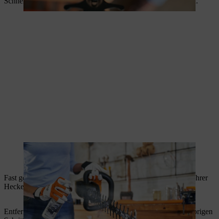
Schneidespitze und glätten Sie so die aufgerauten Oberflächen.
Fast geschafft! Jetzt benötigen die frisch geschärften Klingen Ihrer
Heckenschere nur noch etwas Pflege.
Entfernen Sie zuerst den Schleifstaub, der sich während der vorigen