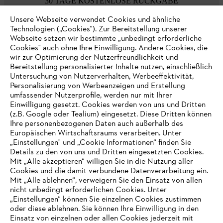
30 TAGE KOSTENLOSE RÜCKGABE
Unsere Webseite verwendet Cookies und ähnliche
Technologien („Cookies“). Zur Bereitstellung unserer
Zahlungsmöglichkeiten
Webseite setzen wir bestimmte „unbedingt erforderliche
Cookies" auch ohne Ihre Einwilligung. Andere Cookies, die
wir zur Optimierung der Nutzerfreundlichkeit und
Bereitstellung personalisierter Inhalte nutzen, einschließlich
Untersuchung von Nutzerverhalten, Werbeeffektivität,
Personalisierung von Werbeanzeigen und Erstellung
umfassender Nutzerprofile, werden nur mit Ihrer
Einwilligung gesetzt. Cookies werden von uns und Dritten
(z.B. Google oder Tealium) eingesetzt. Diese Dritten können
Ihre personenbezogenen Daten auch außerhalb des
Europäischen Wirtschaftsraums verarbeiten. Unter
Unternehmen
„Einstellungen" und „Cookie Informationen“ finden Sie
Details zu den von uns und Dritten eingesetzten Cookies.
Mit „Alle akzeptieren“ willigen Sie in die Nutzung aller
Cookies und die damit verbundene Datenverarbeitung ein.
Online Shop
Mit „Alle ablehnen“, verweigern Sie den Einsatz von allen
nicht unbedingt erforderlichen Cookies. Unter
IHR BROWSER WIRD NICHT
„Einstellungen“ können Sie einzelnen Cookies zustimmen
oder diese ablehnen. Sie können Ihre Einwilligung in den
UNTERSTÜTZT
Einsatz von einzelnen oder allen Cookies jederzeit mit
Service