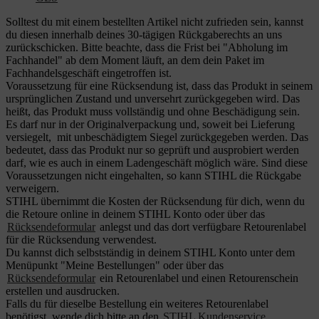
Solltest du mit einem bestellten Artikel nicht zufrieden sein, kannst
du diesen innerhalb deines 30-tägigen Rückgaberechts an uns
zurückschicken. Bitte beachte, dass die Frist bei "Abholung im
Fachhandel" ab dem Moment läuft, an dem dein Paket im
Fachhandelsgeschäft eingetroffen ist.
Voraussetzung für eine Rücksendung ist, dass das Produkt in seinem
ursprünglichen Zustand und unversehrt zurückgegeben wird. Das
heißt, das Produkt muss vollständig und ohne Beschädigung sein.
Es darf nur in der Originalverpackung und, soweit bei Lieferung
versiegelt, mit unbeschädigtem Siegel zurückgegeben werden. Das
bedeutet, dass das Produkt nur so geprüft und ausprobiert werden
darf, wie es auch in einem Ladengeschäft möglich wäre. Sind diese
Voraussetzungen nicht eingehalten, so kann STIHL die Rückgabe
verweigern.
STIHL übernimmt die Kosten der Rücksendung für dich, wenn du
die Retoure online in deinem STIHL Konto oder über das
Rücksendeformular
anlegst und das dort verfügbare Retourenlabel
für die Rücksendung verwendest.
Du kannst dich selbstständig in deinem STIHL Konto unter dem
Menüpunkt "Meine Bestellungen" oder über das
Rücksendeformular
ein Retourenlabel und einen Retourenschein
erstellen und ausdrucken.
Falls du für dieselbe Bestellung ein weiteres Retourenlabel
benötigst, wende dich bitte an den
STIHL Kundenservice
.