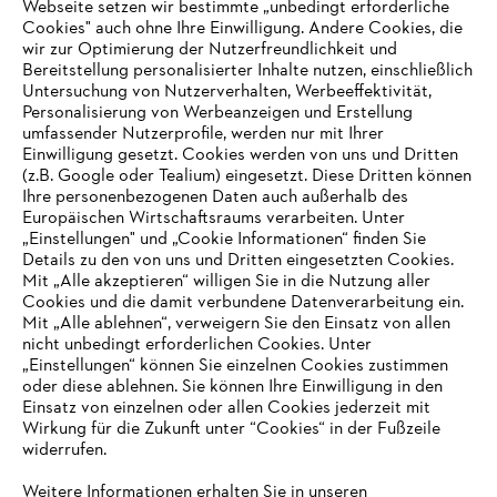
Webseite setzen wir bestimmte „unbedingt erforderliche
Cookies" auch ohne Ihre Einwilligung. Andere Cookies, die
wir zur Optimierung der Nutzerfreundlichkeit und
Bereitstellung personalisierter Inhalte nutzen, einschließlich
Untersuchung von Nutzerverhalten, Werbeeffektivität,
Personalisierung von Werbeanzeigen und Erstellung
umfassender Nutzerprofile, werden nur mit Ihrer
Einwilligung gesetzt. Cookies werden von uns und Dritten
(z.B. Google oder Tealium) eingesetzt. Diese Dritten können
Ihre personenbezogenen Daten auch außerhalb des
Europäischen Wirtschaftsraums verarbeiten. Unter
Unternehmen
„Einstellungen" und „Cookie Informationen“ finden Sie
Details zu den von uns und Dritten eingesetzten Cookies.
Mit „Alle akzeptieren“ willigen Sie in die Nutzung aller
Cookies und die damit verbundene Datenverarbeitung ein.
Online Shop
Mit „Alle ablehnen“, verweigern Sie den Einsatz von allen
nicht unbedingt erforderlichen Cookies. Unter
IHR BROWSER WIRD NICHT
„Einstellungen“ können Sie einzelnen Cookies zustimmen
oder diese ablehnen. Sie können Ihre Einwilligung in den
UNTERSTÜTZT
Einsatz von einzelnen oder allen Cookies jederzeit mit
Service
Wirkung für die Zukunft unter “Cookies“ in der Fußzeile
widerrufen.
Sie nutzen einen Browser, den wir noch nicht unterstützen. Für
eine optimale Nutzung unserer Seite empfehlen wir Ihnen, zu
Weitere Informationen erhalten Sie in unseren