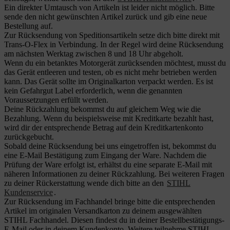
Ein direkter Umtausch von Artikeln ist leider nicht möglich. Bitte
sende den nicht gewünschten Artikel zurück und gib eine neue
Bestellung auf.
Zur Rücksendung von Speditionsartikeln setze dich bitte direkt mit
Trans-O-Flex in Verbindung. In der Regel wird deine Rücksendung
am nächsten Werktag zwischen 8 und 18 Uhr abgeholt.
Wenn du ein betanktes Motorgerät zurücksenden möchtest, musst du
das Gerät entleeren und testen, ob es nicht mehr betrieben werden
kann. Das Gerät sollte im Originalkarton verpackt werden. Es ist
kein Gefahrgut Label erforderlich, wenn die genannten
Voraussetzungen erfüllt werden.
Deine Rückzahlung bekommst du auf gleichem Weg wie die
Bezahlung. Wenn du beispielsweise mit Kreditkarte bezahlt hast,
wird dir der entsprechende Betrag auf dein Kreditkartenkonto
zurückgebucht.
Sobald deine Rücksendung bei uns eingetroffen ist, bekommst du
eine E-Mail Bestätigung zum Eingang der Ware. Nachdem die
Prüfung der Ware erfolgt ist, erhältst du eine separate E-Mail mit
näheren Informationen zu deiner Rückzahlung. Bei weiteren Fragen
zu deiner Rückerstattung wende dich bitte an den
STIHL
Kundenservice
.
Zur Rücksendung im Fachhandel bringe bitte die entsprechenden
Artikel im originalen Versandkarton zu deinem ausgewählten
STIHL Fachhandel. Diesen findest du in deiner Bestellbestätigungs-
E-Mail oder in deinem Kundenkonto. Weitere teilnehme STIHL