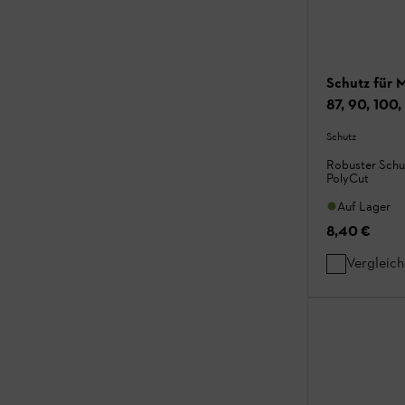
Schutz für 
87, 90, 100, 
130, 410, 4
Schutz
Robuster Schu
PolyCut
Auf Lager
8,40 €
Vergleic