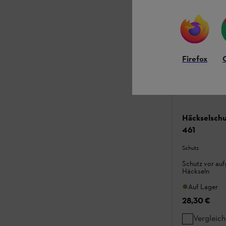
Firefox
Häckselschu
461
Schutz
Schutz vor auf
Häckseln
Auf Lager
28,30 €
Vergleic