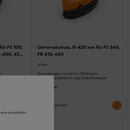
für FS 100,
Universalschutz, Ø 420 mm für FS 240,
0, 400, 450,
FR 410, 460
Schutz
,
Zuverlässiger Schutz für Mähköpfe,
messer
Grasschneideblätter und Dickichtmesser
Auf Lager
26,70 €
Vergleichen
 Seite empfehlen