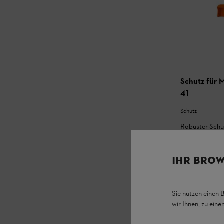
Schutz für 
41
Schutz
Robuster Schu
PolyCut
Auf Lager
IHR BROW
12,20 €
Vergleic
Sie nutzen einen 
wir Ihnen, zu ein