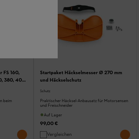
r FS 160,
Startpaket Häckselmesser Ø 270 mm
0, 380, 400,
und Häckselschutz
Schutz
ln beim
Praktischer Häcksel-Anbausatz für Motorsensen
und Freischneider
Auf Lager
99,00 €
Vergleichen