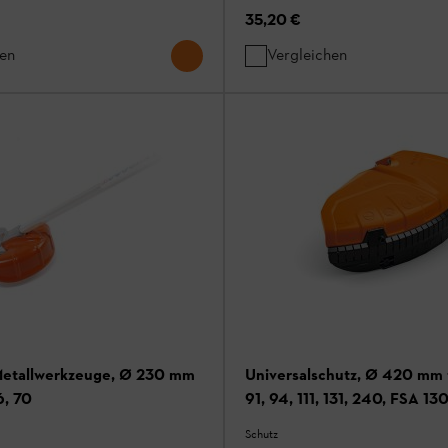
35,20 €
hen
Vergleichen
Metallwerkzeuge, Ø 230 mm
Universalschutz, Ø 420 mm 
6, 70
91, 94, 111, 131, 240, FSA 130
410 bis Maschinennummer 3
Schutz
460, FS-KM