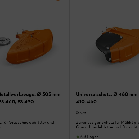
Metallwerkzeuge, Ø 305 mm
Universalschutz, Ø 480 mm 
 FS 460, FS 490
410, 460
Schutz
z für Grasschneideblätter und
Zuverlässiger Schutz für Mähköpfe
r
Grasschneideblätter und Dickicht
Auf Lager