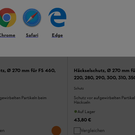
Chrome
Safari
Edge
tz, Ø 270 mm für FS 460,
Häckselschutz, Ø 270 mm fü
220, 280, 290, 300, 310, 35
450, 480
Schutz
gewirbelten Partikeln beim
Schutz vor aufgewirbelten Partike
Häckseln
Auf Lager
43,80 €
hen
Vergleichen