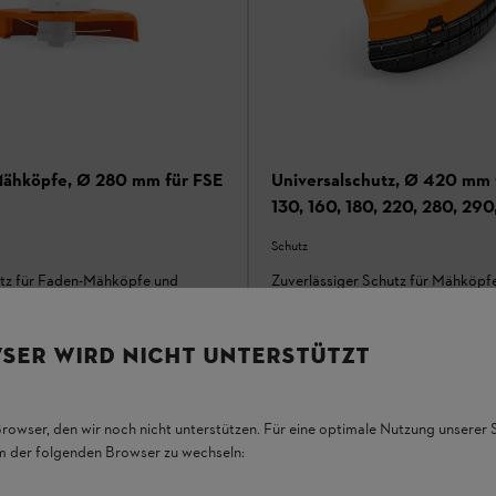
Mähköpfe, Ø 280 mm für FSE
Universalschutz, Ø 420 mm 
130, 160, 180, 220, 280, 29
480, FR 106, 450, 480
Schutz
tz für Faden-Mähköpfe und
Zuverlässiger Schutz für Mähköpfe
Grasschneideblätter und Dickicht
Auf Lager
SER WIRD NICHT UNTERSTÜTZT
43,70 €
hen
Vergleichen
Browser, den wir noch nicht unterstützen. Für eine optimale Nutzung unserer
em der folgenden Browser zu wechseln: