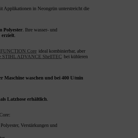
 Applikationen in Neongrün unterstreicht die
m Polyester
. Ihre wasser- und
erzielt
.
L FUNCTION Core
ideal kombinierbar, aber
ke STIHL ADVANCE ShellTEC
bei kühleren
der Maschine waschen
und bei 400 U/min
s Latzhose erhältlich
.
Core:
Polyester, Verstärkungen und
ter