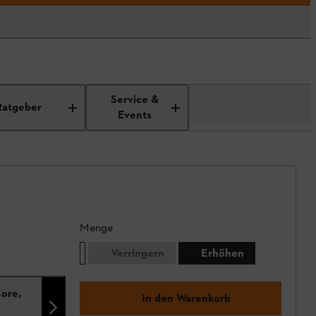
Service &
Ratgeber
Events
Menge
Verringern
Erhöhen
ore,
In den Warenkorb