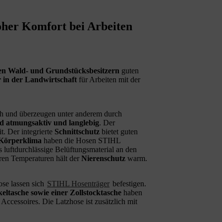
er Komfort bei Arbeiten
en Wald- und Grundstücksbesitzern
guten
 in der Landwirtschaft
für Arbeiten mit der
ich und überzeugen unter anderem durch
nd atmungsaktiv und langlebig
. Der
t. Der integrierte
Schnittschutz
bietet guten
Körperklima
haben die Hosen STIHL
luftdurchlässige Belüftungsmaterial an den
eren Temperaturen hält der
Nierenschutz
warm.
se lassen sich
STIHL Hosenträger
befestigen.
eltasche sowie einer Zollstocktasche
haben
ccessoires. Die Latzhose ist zusätzlich mit