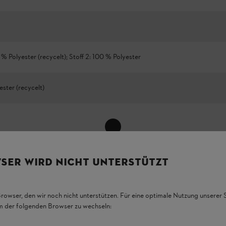
0 % Polyester (recycelt); Stoff 2: 100 % Polyester
ster (recycelt)
Alle anzeigen
SER WIRD NICHT UNTERSTÜTZT
Browser, den wir noch nicht unterstützen. Für eine optimale Nutzung unserer
em der folgenden Browser zu wechseln: