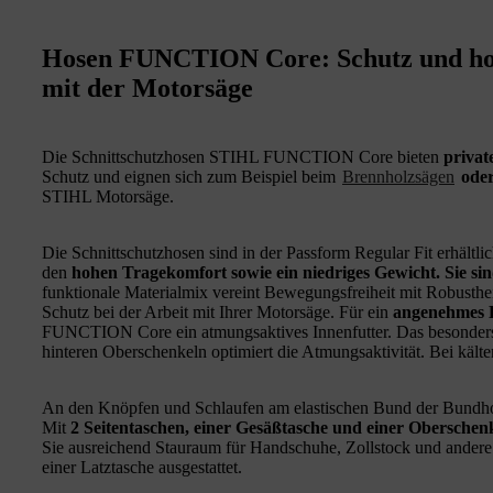
Hosen FUNCTION Core: Schutz und hoh
mit der Motorsäge
Die Schnittschutzhosen STIHL FUNCTION Core bieten
privat
Schutz und eignen sich zum Beispiel beim
Brennholzsägen
oder
STIHL Motorsäge.
Die Schnittschutzhosen sind in der Passform Regular Fit erhältl
den
hohen Tragekomfort sowie ein niedriges Gewicht. Sie si
funktionale Materialmix vereint Bewegungsfreiheit mit Robusthei
Schutz bei der Arbeit mit Ihrer Motorsäge. Für ein
angenehmes 
FUNCTION Core ein atmungsaktives Innenfutter. Das besonders 
hinteren Oberschenkeln optimiert die Atmungsaktivität. Bei kält
An den Knöpfen und Schlaufen am elastischen Bund der Bundho
Mit
2 Seitentaschen, einer Gesäßtasche und einer Oberschenk
Sie ausreichend Stauraum für Handschuhe, Zollstock und andere A
einer Latztasche ausgestattet.