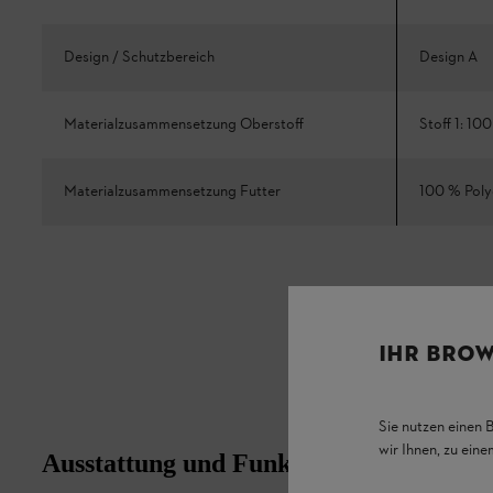
Design / Schutzbereich
Design A
Materialzusammensetzung Oberstoff
Stoff 1: 10
Materialzusammensetzung Futter
100 % Polye
IHR BROW
Sie nutzen einen 
wir Ihnen, zu ein
Ausstattung und Funktion