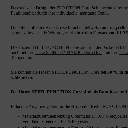
Das stylische Design der FUNCTION Core Schnittschutzhose mit
Funktionalität durch ihre individuelle, markante Optik.
Die Oberstoffe der Arbeitshose bestehen teilweise
aus recycelte
schmutzabweisende Wirkung wird
ohne den Einsatz von PFAS 
Die Hosen STIHL FUNCTION Core sind mit der
Jacke STIH
auch mit der
Jacke STIHL DYNAMIC DuroTEC
und der
Jac
Temperaturen.
Sie können die Hosen STIHL FUNCTION Core
bei 60 °C in 
schleudern
.
Die Hosen STIHL FUNCTION Core sind als Bundhose und al
Folgende Angaben gelten für die Hosen der Reihe FUNCTION 
Materialzusammensetzung Obermaterial: 100 % recyceltes 
Ventilationsmaterial 100 % Polyester
Materialzusammensetzung Futter: 100 % recyceltes Polyes