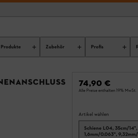
Produkte
Zubehör
Profis
ienenanschluss
74,90 €
Alle Preise enthalten 19% MwSt.
Artikel wählen
Schiene L04, 35cm/14",
1,6mm/0.063", 9,32mm/