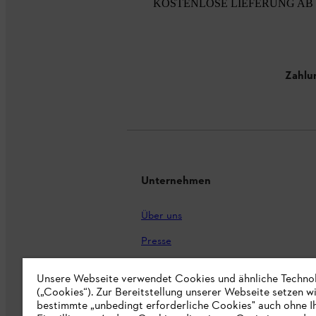
KOSTENLOSE LIEFERUNG AB 
Zahlu
Unternehmen
Über uns
Presse
Karriere
Unsere Webseite verwendet Cookies und ähnliche Techno
(„Cookies“). Zur Bereitstellung unserer Webseite setzen w
STIHL Markenshop
bestimmte „unbedingt erforderliche Cookies" auch ohne I