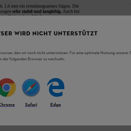
04, 1,6 mm ein ermüdungsarmes Sägen. Die
eswegen
sehr stabil und langlebig
. Auch bei
t im Holz stehen. Mit ihrer ausgewogenen
iten
und ist leicht zu manövrieren.
SER WIRD NICHT UNTERSTÜTZT
 Benzin- und Akku-Motorsägen geeignet:
Browser, den wir noch nicht unterstützen. Für eine optimale Nutzung unserer
em der folgenden Browser zu wechseln:
n 35 cm, 40 cm, 45 cm und 50 cm
erhältlich.
Chrome
Safari
Edge