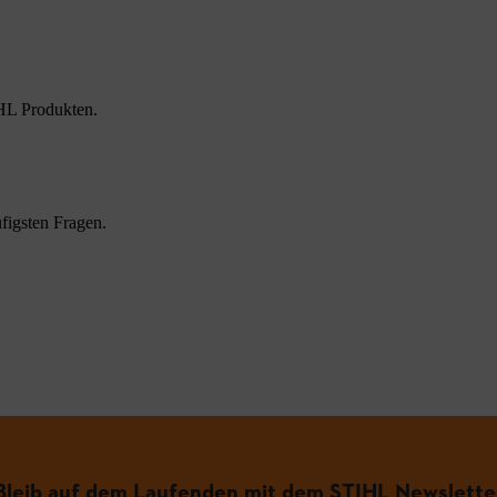
HL Produkten.
figsten Fragen.
.
Bleib auf dem Laufenden mit dem STIHL Newslette