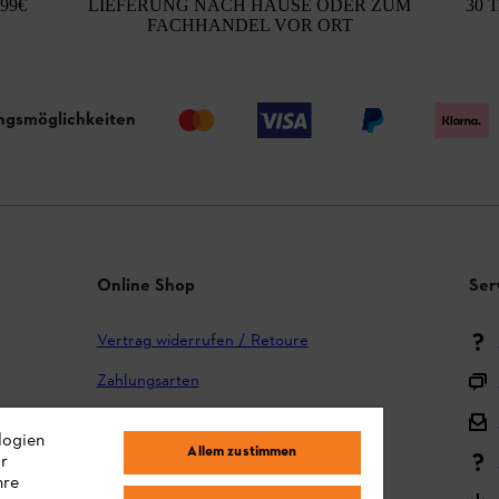
99€
LIEFERUNG NACH HAUSE ODER ZUM
30 
FACHHANDEL VOR ORT
ngsmöglichkeiten
Online Shop
Ser
Vertrag widerrufen / Retoure
Zahlungsarten
Versand und Lieferung
logien
Allem zustimmen
ir
Reklamation und Garantie
hre