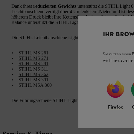
Dank ihres
reduzierten Gewichts
unterstützt die STIHL Light 
Leichtbauschiene verfügt über 4 Umlenkstern-Nieten und ist d
höherem Druck bleibt Ihre Kettensäge danke präzisem Lauf nich
Balance unterstützt die STIHL Light 04, 1,6 mm ein
agiles Arbe
IHR BROW
Die STIHL Leichtbauschiene Light 04, 1,6 mm ist für folgende
•
STIHL MS 261
Sie nutzen einen 
•
STIHL MS 271
wir Ihnen, zu ein
•
STIHL MS 291
•
STIHL MS 311
•
STIHL MS 362
•
STIHL MS 391
•
STIHL MSA 300
Die Führungsschiene STIHL Light 04, 1,6 mm ist
in den Länge
Firefox
Service & Tipps