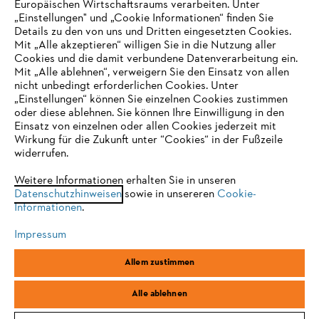
Europäischen Wirtschaftsraums verarbeiten. Unter
Unternehmen
„Einstellungen" und „Cookie Informationen“ finden Sie
Details zu den von uns und Dritten eingesetzten Cookies.
Mit „Alle akzeptieren“ willigen Sie in die Nutzung aller
Cookies und die damit verbundene Datenverarbeitung ein.
Online Shop
Mit „Alle ablehnen“, verweigern Sie den Einsatz von allen
nicht unbedingt erforderlichen Cookies. Unter
IHR BROWSER WIRD NICHT
„Einstellungen“ können Sie einzelnen Cookies zustimmen
oder diese ablehnen. Sie können Ihre Einwilligung in den
UNTERSTÜTZT
Einsatz von einzelnen oder allen Cookies jederzeit mit
Service
Wirkung für die Zukunft unter “Cookies“ in der Fußzeile
widerrufen.
Sie nutzen einen Browser, den wir noch nicht unterstützen. Für
eine optimale Nutzung unserer Seite empfehlen wir Ihnen, zu
Weitere Informationen erhalten Sie in unseren
Datenschutzhinweisen
einem der folgenden Browser zu wechseln:
sowie in unsereren
Cookie-
Informationen
.
Allgemeine Geschäftsbedingungen
Datenschutz
Impressum
Impressum
Cookies
Rechtliche Informationen
Firefox
Chrome
Allem zustimmen
Safari
Edge
STIHL Vertriebszentrale AG & Co. KG, D-64807 Dieburg
Alle ablehnen