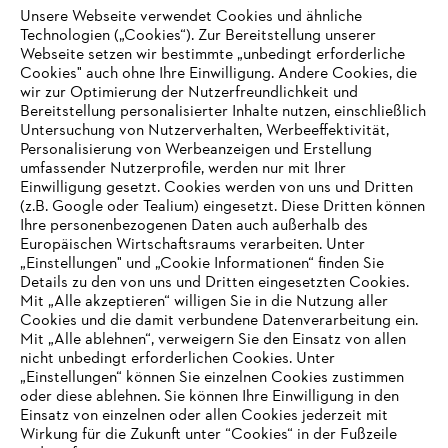
Unsere Webseite verwendet Cookies und ähnliche
Technologien („Cookies“). Zur Bereitstellung unserer
Zahlungsmöglichkeiten
Webseite setzen wir bestimmte „unbedingt erforderliche
Cookies" auch ohne Ihre Einwilligung. Andere Cookies, die
wir zur Optimierung der Nutzerfreundlichkeit und
Bereitstellung personalisierter Inhalte nutzen, einschließlich
Untersuchung von Nutzerverhalten, Werbeeffektivität,
Personalisierung von Werbeanzeigen und Erstellung
umfassender Nutzerprofile, werden nur mit Ihrer
Einwilligung gesetzt. Cookies werden von uns und Dritten
(z.B. Google oder Tealium) eingesetzt. Diese Dritten können
Ihre personenbezogenen Daten auch außerhalb des
Europäischen Wirtschaftsraums verarbeiten. Unter
Unternehmen
„Einstellungen" und „Cookie Informationen“ finden Sie
Details zu den von uns und Dritten eingesetzten Cookies.
Mit „Alle akzeptieren“ willigen Sie in die Nutzung aller
Cookies und die damit verbundene Datenverarbeitung ein.
Online Shop
Mit „Alle ablehnen“, verweigern Sie den Einsatz von allen
nicht unbedingt erforderlichen Cookies. Unter
IHR BROWSER WIRD NICHT
„Einstellungen“ können Sie einzelnen Cookies zustimmen
oder diese ablehnen. Sie können Ihre Einwilligung in den
UNTERSTÜTZT
Einsatz von einzelnen oder allen Cookies jederzeit mit
Service
Wirkung für die Zukunft unter “Cookies“ in der Fußzeile