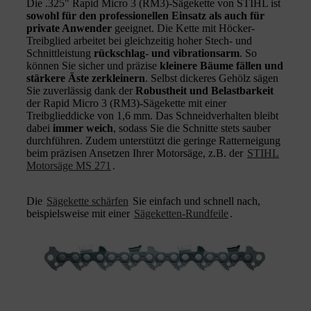
Die .325" Rapid Micro 3 (RM3)-Sägekette von STIHL ist
sowohl für den professionellen Einsatz als auch für
private Anwender
geeignet. Die Kette mit Höcker-
Treibglied arbeitet bei gleichzeitig hoher Stech- und
Schnittleistung
rückschlag- und vibrationsarm
. So
können Sie sicher und präzise
kleinere Bäume fällen und
stärkere Äste zerkleinern
. Selbst dickeres Gehölz sägen
Sie zuverlässig dank der
Robustheit und Belastbarkeit
der Rapid Micro 3 (RM3)-Sägekette mit einer
Treibglieddicke von 1,6 mm. Das Schneidverhalten bleibt
dabei
immer weich
, sodass Sie die Schnitte stets sauber
durchführen. Zudem unterstützt die geringe Ratterneigung
beim präzisen Ansetzen Ihrer Motorsäge, z.B. der
STIHL
Motorsäge MS 271
.
Die
Sägekette schärfen
Sie einfach und schnell nach,
beispielsweise mit einer
Sägeketten-Rundfeile
.