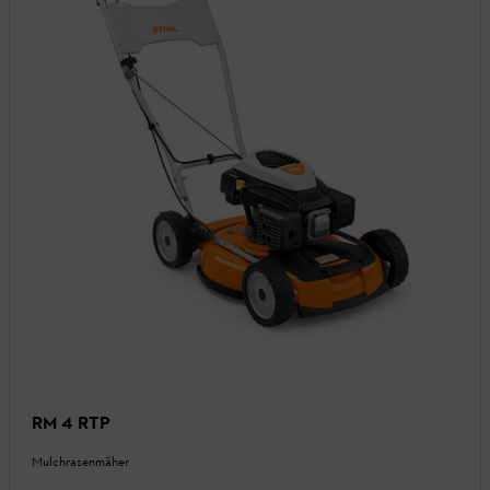
RM 4 RTP
Mulchrasenmäher