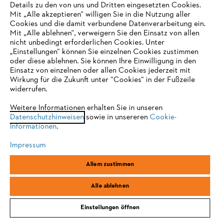
Details zu den von uns und Dritten eingesetzten Cookies.
Mit „Alle akzeptieren“ willigen Sie in die Nutzung aller
Cookies und die damit verbundene Datenverarbeitung ein.
Mit „Alle ablehnen“, verweigern Sie den Einsatz von allen
nicht unbedingt erforderlichen Cookies. Unter
IHR BROWSER WIRD NICHT
„Einstellungen“ können Sie einzelnen Cookies zustimmen
oder diese ablehnen. Sie können Ihre Einwilligung in den
UNTERSTÜTZT
Einsatz von einzelnen oder allen Cookies jederzeit mit
Wirkung für die Zukunft unter “Cookies“ in der Fußzeile
widerrufen.
Sie nutzen einen Browser, den wir noch nicht unterstützen. Für
eine optimale Nutzung unserer Seite empfehlen wir Ihnen, zu
Weitere Informationen erhalten Sie in unseren
Datenschutzhinweisen
einem der folgenden Browser zu wechseln:
sowie in unsereren
Cookie-
Informationen
.
Impressum
Firefox
Chrome
Allem zustimmen
Safari
Edge
Alle ablehnen
Einstellungen öffnen