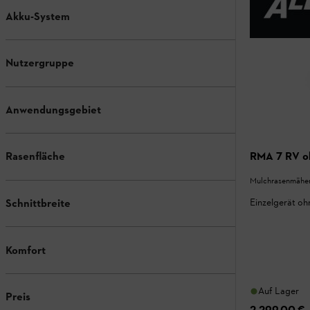
Akku-System
Nutzergruppe
Anwendungsgebiet
RMA 7 RV o
Rasenfläche
Mulchrasenmähe
Schnittbreite
Einzelgerät o
Komfort
Auf Lager
Preis
2.299,00 €