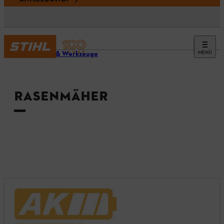
MENÜ
Geräte & Werkzeuge
RASENMÄHER