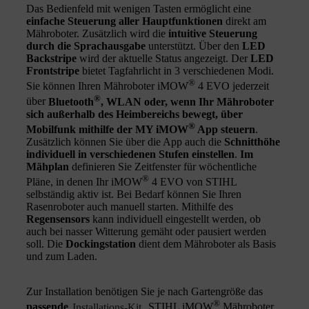
Das Bedienfeld mit wenigen Tasten ermöglicht eine
einfache Steuerung aller Hauptfunktionen
direkt am
Mähroboter. Zusätzlich wird die
intuitive Steuerung
durch die Sprachausgabe
unterstützt. Über den
LED
Backstripe
wird der aktuelle Status angezeigt. Der
LED
Frontstripe
bietet Tagfahrlicht in 3 verschiedenen Modi.
®
Sie können Ihren Mähroboter iMOW
4 EVO jederzeit
®
über
Bluetooth
, WLAN oder, wenn Ihr Mähroboter
sich außerhalb des Heimbereichs bewegt, über
®
Mobilfunk mithilfe der MY iMOW
App steuern
.
Zusätzlich können Sie über die App auch die
Schnitthöhe
individuell in verschiedenen Stufen einstellen
.
Im
Mähplan
definieren Sie Zeitfenster für wöchentliche
®
Pläne, in denen Ihr iMOW
4 EVO von STIHL
selbständig aktiv ist. Bei Bedarf können Sie Ihren
Rasenroboter auch manuell starten. Mithilfe des
Regensensors
kann individuell eingestellt werden, ob
auch bei nasser Witterung gemäht oder pausiert werden
soll. Die
Dockingstation
dient dem Mähroboter als Basis
und zum Laden.
Zur Installation benötigen Sie je nach Gartengröße das
®
passende
Installations-Kit
. STIHL iMOW
Mähroboter