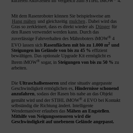
kürzeren Aktivzeiten im Vergleich zum STIHL iMOW
4.
Mit dem Rasenroboter können Sie beispielsweise am
Hang mähen
und gleichzeitig
mulchen
. Dabei wird das
Gras so zerkleinert, dass es direkt wieder als
Dünger
für
den Rasen verwendet werden kann. Durch das
®
zuverlässige Fahrverhalten des Mähroboters iMOW
4
2
EVO lassen sich
Rasenflächen mit bis zu 1.000 m
und
Steigungen im Gelände von bis zu 45 %
effizient
bewältigen. Das optionale Upgrade Kit ermöglicht es
®
Ihrem iMOW
sogar, in
Steigungen von bis zu 50 %
zu
arbeiten.
Die
Ultraschallsensoren
und eine situativ angepasste
Geschwindigkeit ermöglichen es,
Hindernisse schonend
anzufahren
, sodass der Rasen bis nahe an das Objekt
®
gemäht wird und der STIHL iMOW
4 EVO bei Kontakt
selbständig die Richtung ändert. Intelligente
Wendemanöver erlauben das
Mähen an Engstellen
.
Mithilfe von Neigungssensoren wird die
Geschwindigkeit auf unebenem Gelände angepasst.