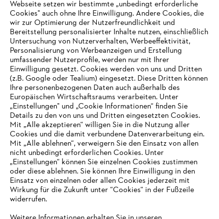
Zahlungsmöglichkeiten
Webseite setzen wir bestimmte „unbedingt erforderliche
Cookies" auch ohne Ihre Einwilligung. Andere Cookies, die
wir zur Optimierung der Nutzerfreundlichkeit und
Bereitstellung personalisierter Inhalte nutzen, einschließlich
Untersuchung von Nutzerverhalten, Werbeeffektivität,
Personalisierung von Werbeanzeigen und Erstellung
umfassender Nutzerprofile, werden nur mit Ihrer
Einwilligung gesetzt. Cookies werden von uns und Dritten
(z.B. Google oder Tealium) eingesetzt. Diese Dritten können
Ihre personenbezogenen Daten auch außerhalb des
Europäischen Wirtschaftsraums verarbeiten. Unter
Unternehmen
„Einstellungen" und „Cookie Informationen“ finden Sie
Details zu den von uns und Dritten eingesetzten Cookies.
Mit „Alle akzeptieren“ willigen Sie in die Nutzung aller
Cookies und die damit verbundene Datenverarbeitung ein.
Online Shop
Mit „Alle ablehnen“, verweigern Sie den Einsatz von allen
nicht unbedingt erforderlichen Cookies. Unter
IHR BROWSER WIRD NICHT
„Einstellungen“ können Sie einzelnen Cookies zustimmen
oder diese ablehnen. Sie können Ihre Einwilligung in den
UNTERSTÜTZT
Einsatz von einzelnen oder allen Cookies jederzeit mit
Service
Wirkung für die Zukunft unter “Cookies“ in der Fußzeile
widerrufen.
Sie nutzen einen Browser, den wir noch nicht unterstützen. Für
eine optimale Nutzung unserer Seite empfehlen wir Ihnen, zu
Weitere Informationen erhalten Sie in unseren