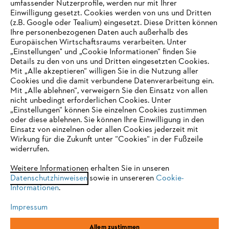
umfassender Nutzerprofile, werden nur mit Ihrer
Einwilligung gesetzt. Cookies werden von uns und Dritten
(z.B. Google oder Tealium) eingesetzt. Diese Dritten können
Ihre personenbezogenen Daten auch außerhalb des
Europäischen Wirtschaftsraums verarbeiten. Unter
Unternehmen
„Einstellungen" und „Cookie Informationen“ finden Sie
Details zu den von uns und Dritten eingesetzten Cookies.
Mit „Alle akzeptieren“ willigen Sie in die Nutzung aller
Cookies und die damit verbundene Datenverarbeitung ein.
Online Shop
Mit „Alle ablehnen“, verweigern Sie den Einsatz von allen
nicht unbedingt erforderlichen Cookies. Unter
IHR BROWSER WIRD NICHT
„Einstellungen“ können Sie einzelnen Cookies zustimmen
oder diese ablehnen. Sie können Ihre Einwilligung in den
UNTERSTÜTZT
Einsatz von einzelnen oder allen Cookies jederzeit mit
Service
Wirkung für die Zukunft unter “Cookies“ in der Fußzeile
widerrufen.
Sie nutzen einen Browser, den wir noch nicht unterstützen. Für
eine optimale Nutzung unserer Seite empfehlen wir Ihnen, zu
Weitere Informationen erhalten Sie in unseren
Datenschutzhinweisen
einem der folgenden Browser zu wechseln:
sowie in unsereren
Cookie-
Informationen
.
Allgemeine Geschäftsbedingungen
Datenschutz
Impressum
Impressum
Cookies
Rechtliche Informationen
Firefox
Chrome
Allem zustimmen