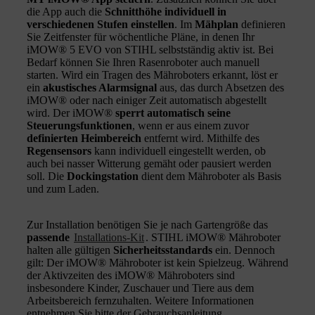
die App auch die
Schnitthöhe individuell in
verschiedenen Stufen einstellen
. Im
Mähplan
definieren
Sie Zeitfenster für wöchentliche Pläne, in denen Ihr
iMOW® 5 EVO von STIHL selbstständig aktiv ist. Bei
Bedarf können Sie Ihren Rasenroboter auch manuell
starten. Wird ein Tragen des Mähroboters erkannt, löst er
ein
akustisches Alarmsignal
aus, das durch Absetzen des
iMOW® oder nach einiger Zeit automatisch abgestellt
wird. Der iMOW®
sperrt automatisch seine
Steuerungsfunktionen
, wenn er aus einem zuvor
definierten Heimbereich
entfernt wird. Mithilfe des
Regensensors
kann individuell eingestellt werden, ob
auch bei nasser Witterung gemäht oder pausiert werden
soll. Die
Dockingstation
dient dem Mähroboter als Basis
und zum Laden.
Zur Installation benötigen Sie je nach Gartengröße das
passende
Installations-Kit
. STIHL iMOW® Mähroboter
halten alle gültigen
Sicherheitsstandards
ein. Dennoch
gilt: Der iMOW® Mähroboter ist kein Spielzeug. Während
der Aktivzeiten des iMOW® Mähroboters sind
insbesondere Kinder, Zuschauer und Tiere aus dem
Arbeitsbereich fernzuhalten. Weitere Informationen
entnehmen Sie bitte der Gebrauchsanleitung.