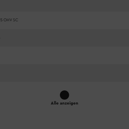
75 OHV SC
h
Alle anzeigen