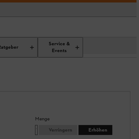
Service &
Ratgeber
Events
Menge
Verringern
Erhöhen