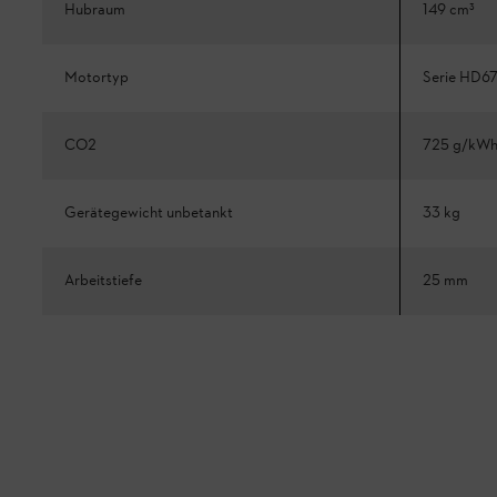
Hubraum
149 cm³
Motortyp
Serie HD6
CO2
725 g/kW
Gerätegewicht unbetankt
33 kg
Arbeitstiefe
25 mm