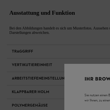
Ausstattung und Funktion
Bei den Abbildungen handelt es sich um Musterfotos. Aussehen u
Darstellungen abweichen.
TRAGGRIFF
VERTIKUTIEREINHEIT
ARBEITSTIEFENEINSTELLUNG
IHR BROW
KLAPPBARER HOLM
Sie nutzen einen 
wir Ihnen, zu ein
POLYMERGEHÄUSE