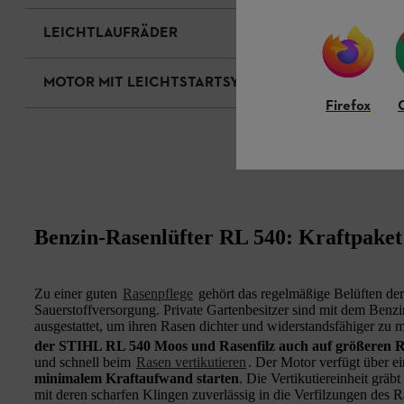
LEICHTLAUFRÄDER
MOTOR MIT LEICHTSTARTSYSTEM
Firefox
Benzin-Rasenlüfter RL 540: Kraftpaket
Zu einer guten
Rasenpflege
gehört das regelmäßige Belüften der
Sauerstoffversorgung. Private Gartenbesitzer sind mit dem Benz
ausgestattet, um ihren Rasen dichter und widerstandsfähiger zu
der STIHL RL 540 Moos und Rasenfilz auch auf größeren Ra
und schnell beim
Rasen vertikutieren
. Der Motor verfügt über ei
minimalem Kraftaufwand starten
. Die Vertikutiereinheit gräb
mit deren scharfen Klingen zuverlässig in die Verfilzungen des R