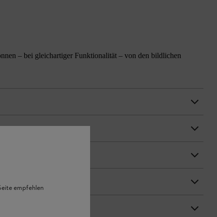
n – bei gleichartiger Funktionalität – von den bildlichen
 Seite empfehlen