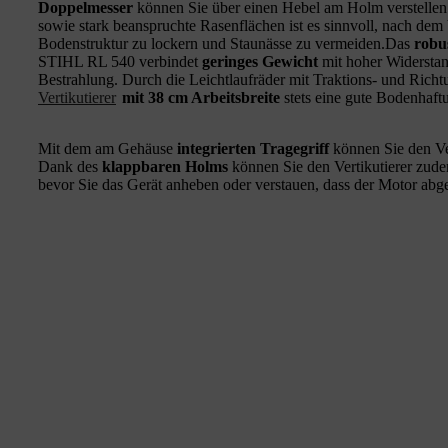
Doppelmesser
können Sie über einen Hebel am Holm verstellen.
sowie stark beanspruchte Rasenflächen ist es sinnvoll, nach dem 
Bodenstruktur zu lockern und Staunässe zu vermeiden.Das
robu
STIHL RL 540 verbindet
geringes Gewicht
mit hoher Widerstan
Bestrahlung. Durch die Leichtlaufräder mit Traktions- und Richtu
Vertikutierer
mit 38 cm Arbeitsbreite
stets eine gute Bodenhaft
Mit dem am Gehäuse
integrierten Tragegriff
können Sie den Ver
Dank des
klappbaren Holms
können Sie den Vertikutierer zu
bevor Sie das Gerät anheben oder verstauen, dass der Motor abge