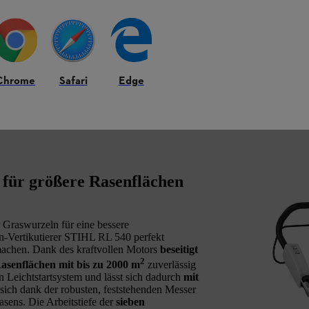
Chrome
Safari
Edge
 für größere Rasenflächen
 Graswurzeln für eine bessere
in-Vertikutierer STIHL RL 540 perfekt
 machen. Dank des kraftvollen Motors
beseitigt
2
senflächen mit bis zu 2000 m
zuverlässig
n Leichtstartsystem und lässt sich dadurch
mit
t sich dank der robusten, feststehenden Messer
asens. Die Arbeitstiefe der
sieben