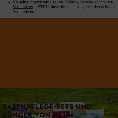
Vielseitig einsetzbar:
Egal ob
Elektro-, Benzin- oder Akku-
Vertikutierer
– STIHL bietet für jeden Anspruch den richtigen
Vertikutierer.
RASENPFLEGE-SETS UND
DÜNGER VON HALM