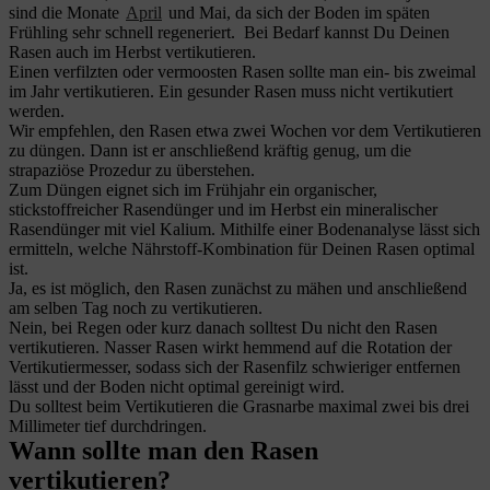
sind die Monate
April
und Mai, da sich der Boden im späten
Frühling sehr schnell regeneriert. Bei Bedarf kannst Du Deinen
Rasen auch im Herbst vertikutieren.
Einen verfilzten oder vermoosten Rasen sollte man ein- bis zweimal
im Jahr vertikutieren. Ein gesunder Rasen muss nicht vertikutiert
werden.
Wir empfehlen, den Rasen etwa zwei Wochen vor dem Vertikutieren
zu düngen. Dann ist er anschließend kräftig genug, um die
strapaziöse Prozedur zu überstehen.
Zum Düngen eignet sich im Frühjahr ein organischer,
stickstoffreicher Rasendünger und im Herbst ein mineralischer
Rasendünger mit viel Kalium. Mithilfe einer Bodenanalyse lässt sich
ermitteln, welche Nährstoff-Kombination für Deinen Rasen optimal
ist.
Ja, es ist möglich, den Rasen zunächst zu mähen und anschließend
am selben Tag noch zu vertikutieren.
Nein, bei Regen oder kurz danach solltest Du nicht den Rasen
vertikutieren. Nasser Rasen wirkt hemmend auf die Rotation der
Vertikutiermesser, sodass sich der Rasenfilz schwieriger entfernen
lässt und der Boden nicht optimal gereinigt wird.
Du solltest beim Vertikutieren die Grasnarbe maximal zwei bis drei
Millimeter tief durchdringen.
Wann sollte man den Rasen
vertikutieren?