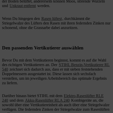
der Boden belüftet, andererseits können Moos, störende Wurzeln
und
Unkraut entfernt
werden.
Wenn Du hingegen den
Rasen lüftest
, durchkämmt die
Striegelwalze des Lüfters den Rasen mit ihren federnden Zinken nur
schonend, ohne die Grasnarbe dabei anzuritzen.
Den passenden Vertikutierer auswählen
Bevor Du mit dem Vertikutieren beginnst, kommt es auf die Wahl
des richtigen Vertikutierers an. Der
STIHL Benzin-Vertikutierer RL
540
zeichnet sich dadurch aus, dass er mit sieben feststehenden
Doppelmessern ausgestattet ist. Diese lassen sich sechsfach
verstellen, um im jeweiligen Arbeitsbereich das optimale Ergebnis
zu liefern.
Darüber hinaus bietet STIHL mit dem
Elektro-Rasenlüfter RLE
240
und dem
Akku-Rasenlüfter RLA 240
Kombigeräte an, die
sowohl über eine Vertikutiereinheit als auch über eine Striegelwalze
verfügen. Die federnden Zinken der Striegelwalze zum Rasenlüften