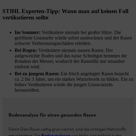
STIHL Experten-Tipp: Wann man auf keinen Fall
vertikutieren sollte
Im Sommer:
Vertikutiere niemals bei großer Hitze. Die
geöffnete Grasnarbe würde sofort austrocknen und der Rasen
schwere Verbrennungsschäden erleiden.
Bei Regen:
Vertikutiere niemals nassen Rasen. Der
aufgeweichte Boden und das nasse Schnittgut hemmen die
Rotation der Messer, wodurch der Rasenfilz nur unsauber
entfernt wird.
Bei zu jungem Rasen:
Ein frisch angelegter Rasen braucht
ca. 2 bis 3 Jahre, um ein starkes Wurzelwerk zu bilden. Ein zu
frühes Vertikutieren würde die jungen Graswurzeln
herausreißen.
Bodenanalyse für einen gesunden Rasen
Damit Dein Rasen saftig grün wächst, sind die richtigen Nährstoffe
entscheidend. Die
Bodenanalysen
von Halm sind einfach in der