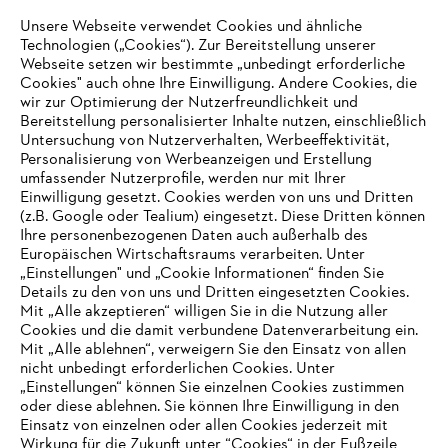
Unsere Webseite verwendet Cookies und ähnliche
Online Shop
Technologien („Cookies“). Zur Bereitstellung unserer
Webseite setzen wir bestimmte „unbedingt erforderliche
Cookies" auch ohne Ihre Einwilligung. Andere Cookies, die
wir zur Optimierung der Nutzerfreundlichkeit und
Service
Bereitstellung personalisierter Inhalte nutzen, einschließlich
Untersuchung von Nutzerverhalten, Werbeeffektivität,
Personalisierung von Werbeanzeigen und Erstellung
umfassender Nutzerprofile, werden nur mit Ihrer
Einwilligung gesetzt. Cookies werden von uns und Dritten
(z.B. Google oder Tealium) eingesetzt. Diese Dritten können
Ihre personenbezogenen Daten auch außerhalb des
Allgemeine Geschäftsbedingungen
Datenschutz
Europäischen Wirtschaftsraums verarbeiten. Unter
„Einstellungen" und „Cookie Informationen“ finden Sie
Impressum
Cookies
Rechtliche Informationen
Details zu den von uns und Dritten eingesetzten Cookies.
Mit „Alle akzeptieren“ willigen Sie in die Nutzung aller
Cookies und die damit verbundene Datenverarbeitung ein.
STIHL Vertriebszentrale AG & Co. KG, D-64807 Dieburg
Mit „Alle ablehnen“, verweigern Sie den Einsatz von allen
nicht unbedingt erforderlichen Cookies. Unter
IHR BROWSER WIRD NICHT
„Einstellungen“ können Sie einzelnen Cookies zustimmen
oder diese ablehnen. Sie können Ihre Einwilligung in den
UNTERSTÜTZT
Einsatz von einzelnen oder allen Cookies jederzeit mit
Wirkung für die Zukunft unter “Cookies“ in der Fußzeile