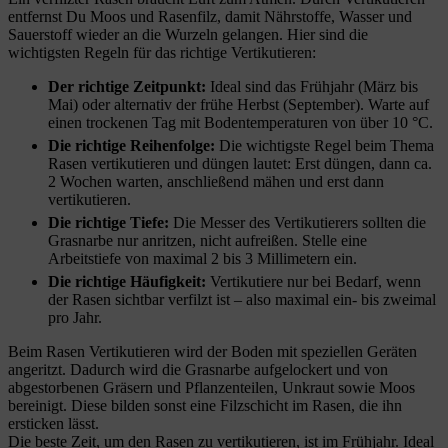
entfernst Du Moos und Rasenfilz, damit Nährstoffe, Wasser und
Sauerstoff wieder an die Wurzeln gelangen. Hier sind die
wichtigsten Regeln für das richtige Vertikutieren:
Der richtige Zeitpunkt:
Ideal sind das Frühjahr (März bis
Mai) oder alternativ der frühe Herbst (September). Warte auf
einen trockenen Tag mit Bodentemperaturen von über 10 °C.
Die richtige Reihenfolge:
Die wichtigste Regel beim Thema
Rasen vertikutieren und düngen lautet: Erst düngen, dann ca.
2 Wochen warten, anschließend mähen und erst dann
vertikutieren.
Die richtige Tiefe:
Die Messer des Vertikutierers sollten die
Grasnarbe nur anritzen, nicht aufreißen. Stelle eine
Arbeitstiefe von maximal 2 bis 3 Millimetern ein.
Die richtige Häufigkeit:
Vertikutiere nur bei Bedarf, wenn
der Rasen sichtbar verfilzt ist – also maximal ein- bis zweimal
pro Jahr.
Beim Rasen Vertikutieren wird der Boden mit speziellen Geräten
angeritzt. Dadurch wird die Grasnarbe aufgelockert und von
abgestorbenen Gräsern und Pflanzenteilen, Unkraut sowie Moos
bereinigt. Diese bilden sonst eine Filzschicht im Rasen, die ihn
ersticken lässt.
Die beste Zeit, um den Rasen zu vertikutieren, ist im Frühjahr. Ideal