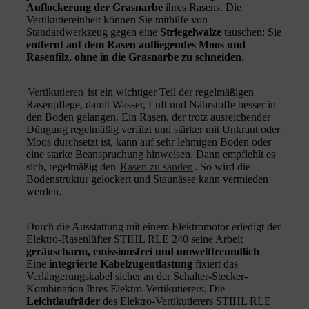
Auflockerung der Grasnarbe
ihres Rasens. Die
Vertikutiereinheit können Sie mithilfe von
Standardwerkzeug gegen eine
Striegelwalze
tauschen: Sie
entfernt auf dem Rasen aufliegendes Moos und
Rasenfilz, ohne in die Grasnarbe zu schneiden
.
Vertikutieren
ist ein wichtiger Teil der regelmäßigen
Rasenpflege, damit Wasser, Luft und Nährstoffe besser in
den Boden gelangen. Ein Rasen, der trotz ausreichender
Düngung regelmäßig verfilzt und stärker mit Unkraut oder
Moos durchsetzt ist, kann auf sehr lehmigen Boden oder
eine starke Beanspruchung hinweisen. Dann empfiehlt es
sich, regelmäßig den
Rasen zu sanden
. So wird die
Bodenstruktur gelockert und Staunässe kann vermieden
werden.
Durch die Ausstattung mit einem Elektromotor erledigt der
Elektro-Rasenlüfter STIHL RLE 240 seine Arbeit
geräuscharm, emissionsfrei und umweltfreundlich
.
Eine
integrierte Kabelzugentlastung
fixiert das
Verlängerungskabel sicher an der Schalter-Stecker-
Kombination Ihres Elektro-Vertikutierers. Die
Leichtlaufräder
des Elektro-Vertikutierers STIHL RLE