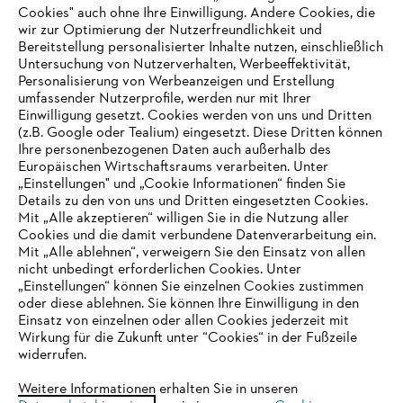
Cookies" auch ohne Ihre Einwilligung. Andere Cookies, die
wir zur Optimierung der Nutzerfreundlichkeit und
Bereitstellung personalisierter Inhalte nutzen, einschließlich
Untersuchung von Nutzerverhalten, Werbeeffektivität,
Personalisierung von Werbeanzeigen und Erstellung
umfassender Nutzerprofile, werden nur mit Ihrer
Einwilligung gesetzt. Cookies werden von uns und Dritten
(z.B. Google oder Tealium) eingesetzt. Diese Dritten können
Ihre personenbezogenen Daten auch außerhalb des
Europäischen Wirtschaftsraums verarbeiten. Unter
Unternehmen
„Einstellungen" und „Cookie Informationen“ finden Sie
Details zu den von uns und Dritten eingesetzten Cookies.
Mit „Alle akzeptieren“ willigen Sie in die Nutzung aller
Cookies und die damit verbundene Datenverarbeitung ein.
Online Shop
Mit „Alle ablehnen“, verweigern Sie den Einsatz von allen
nicht unbedingt erforderlichen Cookies. Unter
IHR BROWSER WIRD NICHT
„Einstellungen“ können Sie einzelnen Cookies zustimmen
oder diese ablehnen. Sie können Ihre Einwilligung in den
UNTERSTÜTZT
Einsatz von einzelnen oder allen Cookies jederzeit mit
Service
Wirkung für die Zukunft unter “Cookies“ in der Fußzeile
widerrufen.
Sie nutzen einen Browser, den wir noch nicht unterstützen. Für
eine optimale Nutzung unserer Seite empfehlen wir Ihnen, zu
Weitere Informationen erhalten Sie in unseren