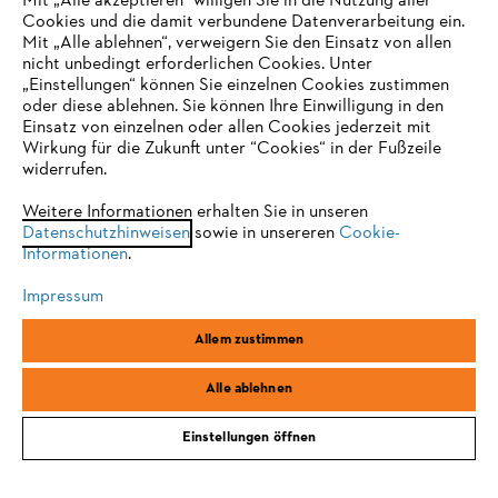
Mit „Alle akzeptieren“ willigen Sie in die Nutzung aller
Cookies und die damit verbundene Datenverarbeitung ein.
Mit „Alle ablehnen“, verweigern Sie den Einsatz von allen
nicht unbedingt erforderlichen Cookies. Unter
IHR BROWSER WIRD NICHT
„Einstellungen“ können Sie einzelnen Cookies zustimmen
#STIHL
oder diese ablehnen. Sie können Ihre Einwilligung in den
UNTERSTÜTZT
Einsatz von einzelnen oder allen Cookies jederzeit mit
Wirkung für die Zukunft unter “Cookies“ in der Fußzeile
widerrufen.
Sie nutzen einen Browser, den wir noch nicht unterstützen. Für
eine optimale Nutzung unserer Seite empfehlen wir Ihnen, zu
Weitere Informationen erhalten Sie in unseren
Datenschutzhinweisen
einem der folgenden Browser zu wechseln:
sowie in unsereren
Cookie-
Informationen
.
Impressum
Firefox
Chrome
KOSTENLOSE LIEFERUNG AB 99€
Allem zustimmen
Safari
Edge
Alle ablehnen
Einstellungen öffnen
LIEFERUNG NACH HAUSE ODER ZUM
FACHHANDEL VOR ORT