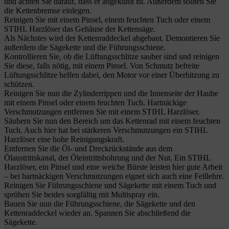
und achten Sie darauf, dass er abgekühlt ist. Außerdem sollten Sie
die Kettenbremse einlegen.
Reinigen Sie mit einem Pinsel, einem feuchten Tuch oder einem
STIHL Harzlöser das Gehäuse der Kettensäge.
Als Nächstes wird der Kettenraddeckel abgebaut. Demontieren Sie
außerdem die Sägekette und die Führungsschiene.
Kontrollieren Sie, ob die Lüftungsschlitze sauber sind und reinigen
Sie diese, falls nötig, mit einem Pinsel. Von Schmutz befreite
Lüftungsschlitze helfen dabei, den Motor vor einer Überhitzung zu
schützen.
Reinigen Sie nun die Zylinderrippen und die Innenseite der Haube
mit einem Pinsel oder einem feuchten Tuch. Hartnäckige
Verschmutzungen entfernen Sie mit einem STIHL Harzlöser.
Säubern Sie nun den Bereich um das Kettenrad mit einem feuchten
Tuch. Auch hier hat bei stärkeren Verschmutzungen ein STIHL
Harzlöser eine hohe Reinigungskraft.
Entfernen Sie die Öl- und Dreckrückstände aus dem
Ölaustrittskanal, der Öleintrittsbohrung und der Nut. Ein STIHL
Harzlöser, ein Pinsel und eine weiche Bürste leisten hier gute Arbeit
– bei hartnäckigen Verschmutzungen eignet sich auch eine Feillehre.
Reinigen Sie Führungsschiene und Sägekette mit einem Tuch und
sprühen Sie beides sorgfältig mit Multispray ein.
Bauen Sie nun die Führungsschiene, die Sägekette und den
Kettenraddeckel wieder an. Spannen Sie abschließend die
Sägekette.