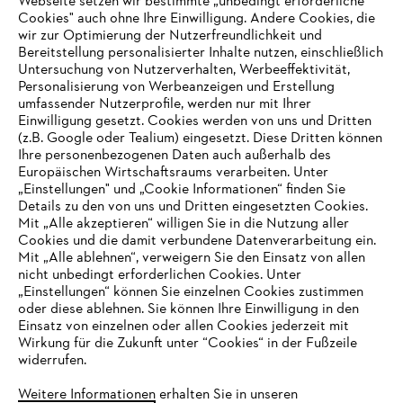
Webseite setzen wir bestimmte „unbedingt erforderliche
Cookies" auch ohne Ihre Einwilligung. Andere Cookies, die
wir zur Optimierung der Nutzerfreundlichkeit und
Bereitstellung personalisierter Inhalte nutzen, einschließlich
Service
Untersuchung von Nutzerverhalten, Werbeeffektivität,
Personalisierung von Werbeanzeigen und Erstellung
umfassender Nutzerprofile, werden nur mit Ihrer
Einwilligung gesetzt. Cookies werden von uns und Dritten
(z.B. Google oder Tealium) eingesetzt. Diese Dritten können
Ihre personenbezogenen Daten auch außerhalb des
Allgemeine Geschäftsbedingungen
Datenschutz
Europäischen Wirtschaftsraums verarbeiten. Unter
„Einstellungen" und „Cookie Informationen“ finden Sie
Details zu den von uns und Dritten eingesetzten Cookies.
Impressum
Cookies
Rechtliche Informationen
Mit „Alle akzeptieren“ willigen Sie in die Nutzung aller
Cookies und die damit verbundene Datenverarbeitung ein.
Mit „Alle ablehnen“, verweigern Sie den Einsatz von allen
STIHL Vertriebszentrale AG & Co. KG, D-64807 Dieburg
nicht unbedingt erforderlichen Cookies. Unter
IHR BROWSER WIRD NICHT
„Einstellungen“ können Sie einzelnen Cookies zustimmen
oder diese ablehnen. Sie können Ihre Einwilligung in den
UNTERSTÜTZT
Einsatz von einzelnen oder allen Cookies jederzeit mit
Wirkung für die Zukunft unter “Cookies“ in der Fußzeile
widerrufen.
Sie nutzen einen Browser, den wir noch nicht unterstützen. Für
eine optimale Nutzung unserer Seite empfehlen wir Ihnen, zu
Weitere Informationen erhalten Sie in unseren