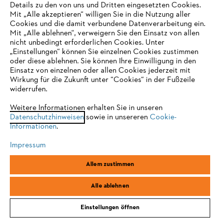
Details zu den von uns und Dritten eingesetzten Cookies.
Mit „Alle akzeptieren“ willigen Sie in die Nutzung aller
Cookies und die damit verbundene Datenverarbeitung ein.
Mit „Alle ablehnen“, verweigern Sie den Einsatz von allen
nicht unbedingt erforderlichen Cookies. Unter
IHR BROWSER WIRD NICHT
„Einstellungen“ können Sie einzelnen Cookies zustimmen
oder diese ablehnen. Sie können Ihre Einwilligung in den
UNTERSTÜTZT
Einsatz von einzelnen oder allen Cookies jederzeit mit
Wirkung für die Zukunft unter “Cookies“ in der Fußzeile
widerrufen.
Sie nutzen einen Browser, den wir noch nicht unterstützen. Für
eine optimale Nutzung unserer Seite empfehlen wir Ihnen, zu
Weitere Informationen erhalten Sie in unseren
Datenschutzhinweisen
einem der folgenden Browser zu wechseln:
sowie in unsereren
Cookie-
Informationen
.
Impressum
Firefox
Chrome
Allem zustimmen
Ziehen Sie mit der rechten Hand den Anwerfgriff langsam bis zum
Safari
Edge
Alle ablehnen
ersten spürbaren Anschlag heraus. Dann ziehen Sie bei
Geräten
ohne ErgoStart
schnell und kräftig am Anwerfseil. Bei
Geräten
mit ErgoStart
ziehen Sie gefühlvoll und mit gleichbleibender Kraft
Einstellungen öffnen
am Anwerfseil. Ziehen Sie dabei möglichst senkrecht nach oben.