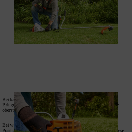
Bei kaltem Motor muss die Startklappe geschlossen werden.
Bringen Sie dazu den Chokehebel in die Position
Kaltstart
, die
oberste Position.
Bei warmem Motor bringen Sie den Chokehebel auf die
Position
Warmstart
, die mittlere Position. Bitte benutzen Sie diese