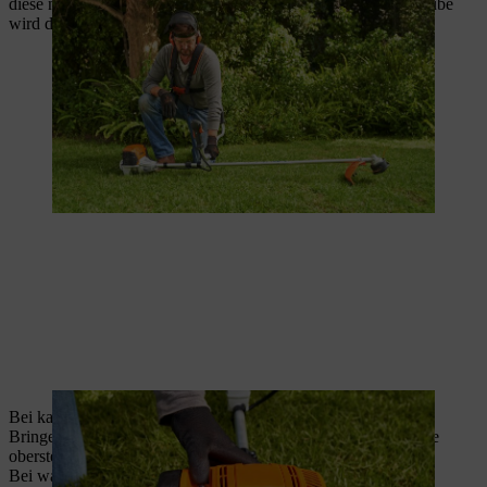
diese noch mit
Kraftstoff
gefüllt ist. Die Anzahl der Anwerfhübe
wird dadurch reduziert und der Startvorgang somit erleichtert.
Bei kaltem Motor muss die Startklappe geschlossen werden.
Bringen Sie dazu den Chokehebel in die Position
Kaltstart
, die
oberste Position.
Bei warmem Motor bringen Sie den Chokehebel auf die