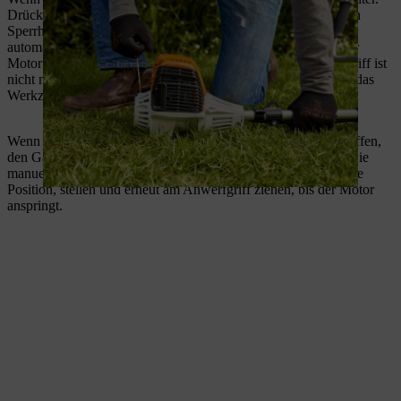
Drücken Sie in dieser Zeit am Multifunktionsgriff kurz auf den
Sperrhebel und geben Gas. Dadurch springt der Chokehebel
automatisch in die Ruheposition, die unterste Position, und der
Motor geht in den Leerlauf. Ein erneutes Ziehen am Anwerfgriff ist
nicht notwendig. Sobald der Motor im Leerlauf ist, dreht sich das
Werkzeug nicht mehr mit.
Wenn Sie es in der Zeit von circa 5 bis 7 Sekunden nicht schaffen,
den Gashebel zu betätigen, geht der Motor aus. Nun müssen Sie
manuell die Startklappe auf die Position
Warmstart
, die mittlere
Position, stellen und erneut am Anwerfgriff ziehen, bis der Motor
anspringt.