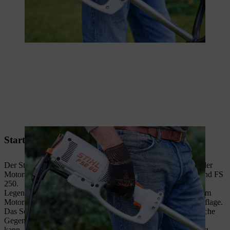
Startvorgang am Beispiel der Motorsense FS 91
Der Startvorgang der
FS 91
ist vergleichbar mit dem Starten der
Motorsensen FS 80, FS 85, FS 87, FS 100, FS 120, FS 130 und FS
250.
Legen Sie die
Motorsense
sicher auf den Boden. Die Stütze am
Motor und der Schutz für das Schneidwerkzeug bilden die Auflage.
Das Schneidwerkzeug darf weder den Boden noch irgendwelche
Gegenstände berühren, da es sich beim Starten mitdrehen
kann.
Betanken Sie die Motorsense
nach Bedienungsanleitung