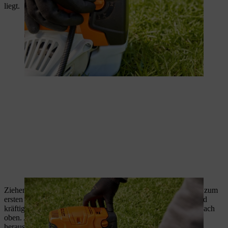
liegt.
Ziehen Sie mit der rechten Hand den Anwerfgriff langsam bis zum
ersten spürbaren Anschlag heraus. Dann ziehen Sie schnell und
kräftig am Anwerfseil. Ziehen Sie dabei möglichst senkrecht nach
oben. Achten Sie darauf, das Seil nicht bis zum Seilende
herauszuziehen.