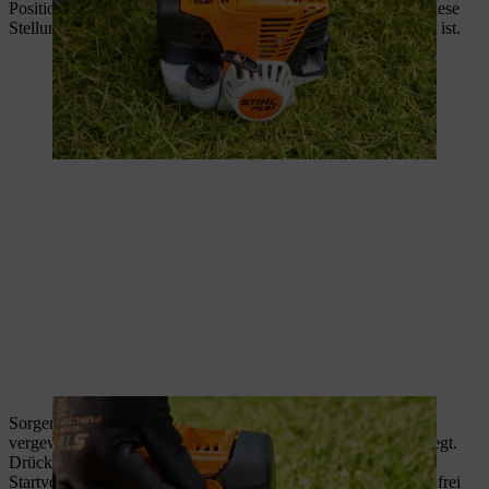
Position
Warmstart
, die mittlere Position. Bitte benutzen Sie diese
Stellung auch, wenn der Motor schon gelaufen, aber noch kalt ist.
Sorgen Sie dafür, dass Sie einen sicheren Stand haben, und
vergewissern Sie sich nochmals, dass die Motorsense sicher liegt.
Drücken Sie das Gerät fest auf den Boden, sodass es beim
Startvorgang nicht kippen kann. Prüfen Sie, ob das Werkzeug frei