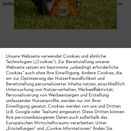
Stellung auch, wenn der Motor schon gelaufen, aber noch kalt ist.
Unsere Webseite verwendet Cookies und ähnliche
Technologien („Cookies“). Zur Bereitstellung unserer
Webseite setzen wir bestimmte „unbedingt erforderliche
Cookies" auch ohne Ihre Einwilligung. Andere Cookies, die
wir zur Optimierung der Nutzerfreundlichkeit und
Bereitstellung personalisierter Inhalte nutzen, einschließlich
Untersuchung von Nutzerverhalten, Werbeeffektivität,
Personalisierung von Werbeanzeigen und Erstellung
umfassender Nutzerprofile, werden nur mit Ihrer
Einwilligung gesetzt. Cookies werden von uns und Dritten
Sorgen Sie dafür, dass Sie einen sicheren Stand haben, und
(z.B. Google oder Tealium) eingesetzt. Diese Dritten können
vergewissern Sie sich nochmals, dass die Motorsense sicher liegt.
Ihre personenbezogenen Daten auch außerhalb des
Drücken Sie das Gerät fest auf den Boden, so dass es beim
Europäischen Wirtschaftsraums verarbeiten. Unter
Startvorgang nicht kippen kann. Prüfen Sie, ob das Werkzeug frei
„Einstellungen" und „Cookie Informationen“ finden Sie
liegt.