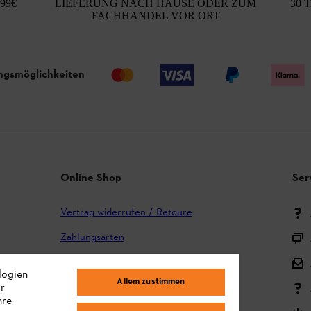
99€
LIEFERUNG NACH HAUSE ODER ZUM
30 
FACHHANDEL VOR ORT
ngsmöglichkeiten
Online Shop
Ser
Vertrag widerrufen / Retoure
Zahlungsarten
Versand und Lieferung
logien
Allem zustimmen
ir
Reklamation und Garantie
hre