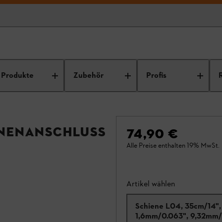
Produkte
Zubehör
Profis
ienenanschluss
74,90 €
Alle Preise enthalten 19% MwSt.
Artikel wählen
Schiene L04, 35cm/14",
1,6mm/0.063", 9,32mm/