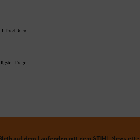
HL Produkten.
figsten Fragen.
.
Bleib auf dem Laufenden mit dem STIHL Newslette