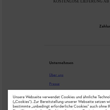
KOSTENLOSE LIEFERUNG AB 
Zahlu
Unternehmen
Über uns
Presse
Karriere
Unsere Webseite verwendet Cookies und ähnliche Techno
(„Cookies“). Zur Bereitstellung unserer Webseite setzen w
STIHL Markenshop
bestimmte „unbedingt erforderliche Cookies" auch ohne I