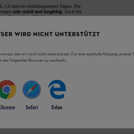
04, 1,6 mm ein ermüdungsarmes Sägen. Die
eswegen
sehr stabil und langlebig
. Auch bei
t im Holz stehen. Mit ihrer ausgewogenen
iten
und ist leicht zu manövrieren.
SER WIRD NICHT UNTERSTÜTZT
 Benzin- und Akku-Motorsägen geeignet:
Browser, den wir noch nicht unterstützen. Für eine optimale Nutzung unserer
em der folgenden Browser zu wechseln:
n 35 cm, 40 cm, 45 cm und 50 cm
erhältlich.
Chrome
Safari
Edge