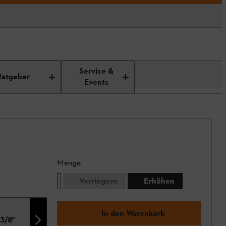
Service &
Ratgeber
Events
Menge
Verringern
Erhöhen
In den Warenkorb
3/8"