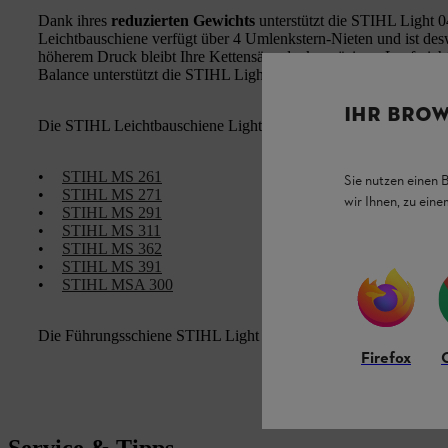
Dank ihres
reduzierten Gewichts
unterstützt die STIHL Light 
Leichtbauschiene verfügt über 4 Umlenkstern-Nieten und ist d
höherem Druck bleibt Ihre Kettensäge danke präzisem Lauf nich
Balance unterstützt die STIHL Light 04, 1,6 mm ein
agiles Arbe
IHR BROW
Die STIHL Leichtbauschiene Light 04, 1,6 mm ist für folgende
•
STIHL MS 261
Sie nutzen einen 
•
STIHL MS 271
wir Ihnen, zu ein
•
STIHL MS 291
•
STIHL MS 311
•
STIHL MS 362
•
STIHL MS 391
•
STIHL MSA 300
Die Führungsschiene STIHL Light 04, 1,6 mm ist
in den Länge
Firefox
Service & Tipps