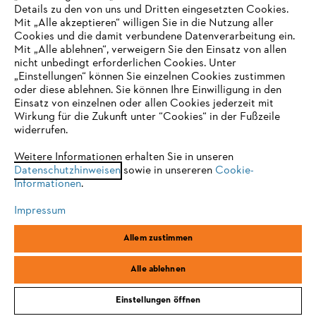
Details zu den von uns und Dritten eingesetzten Cookies.
Mit „Alle akzeptieren“ willigen Sie in die Nutzung aller
Cookies und die damit verbundene Datenverarbeitung ein.
Online Shop
Mit „Alle ablehnen“, verweigern Sie den Einsatz von allen
nicht unbedingt erforderlichen Cookies. Unter
IHR BROWSER WIRD NICHT
„Einstellungen“ können Sie einzelnen Cookies zustimmen
oder diese ablehnen. Sie können Ihre Einwilligung in den
UNTERSTÜTZT
Einsatz von einzelnen oder allen Cookies jederzeit mit
Service
Wirkung für die Zukunft unter “Cookies“ in der Fußzeile
widerrufen.
Sie nutzen einen Browser, den wir noch nicht unterstützen. Für
eine optimale Nutzung unserer Seite empfehlen wir Ihnen, zu
Weitere Informationen erhalten Sie in unseren
Datenschutzhinweisen
einem der folgenden Browser zu wechseln:
sowie in unsereren
Cookie-
Informationen
.
Allgemeine Geschäftsbedingungen
Datenschutz
Impressum
Impressum
Cookies
Rechtliche Informationen
Firefox
Chrome
Allem zustimmen
Safari
Edge
STIHL Vertriebszentrale AG & Co. KG, D-64807 Dieburg
Alle ablehnen
Einstellungen öffnen