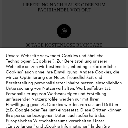
LIEFERUNG NACH HAUSE ODER ZUM
FACHHANDEL VOR ORT
30 TAGE KOSTENLOSE RÜCKGABE
Unsere Webseite verwendet Cookies und ähnliche
Technologien („Cookies“). Zur Bereitstellung unserer
Zahlungsmöglichkeiten
Webseite setzen wir bestimmte „unbedingt erforderliche
Cookies" auch ohne Ihre Einwilligung. Andere Cookies, die
wir zur Optimierung der Nutzerfreundlichkeit und
Bereitstellung personalisierter Inhalte nutzen, einschließlich
Untersuchung von Nutzerverhalten, Werbeeffektivität,
Personalisierung von Werbeanzeigen und Erstellung
umfassender Nutzerprofile, werden nur mit Ihrer
Einwilligung gesetzt. Cookies werden von uns und Dritten
(z.B. Google oder Tealium) eingesetzt. Diese Dritten können
Ihre personenbezogenen Daten auch außerhalb des
Europäischen Wirtschaftsraums verarbeiten. Unter
Unternehmen
„Einstellungen" und „Cookie Informationen“ finden Sie