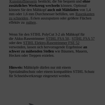
Kunststoffmessern
bestückt, die Sie bequem und
ohne
zusätzliches Werkzeug wechseln
können. Optional
können Sie den Mähkopf
auch mit Mähfäden
von 1,4
mm oder 1,6 mm Durchmesser befüllen, um
Rasenkanten
zu schneiden
, Ecken auszuputzen oder größere Flächen
effektiv zu
mähen
.
Wenn Sie den STIHL PolyCut 3-2 als Mähkopf für
die Akku-Rasentrimmer
STIHL FSA 50
,
STIHL FSA 57
oder den
STIHL Elektro-Rasentrimmer FSE 52
verwenden, lassen sich hervorragende Ergebnisse
an
schwer zu mähenden Stellen
wie Bäumen, Mauern,
Hecken oder Treppen erzielen.
Hinweis:
Mähköpfe dürfen nur mit einem
Spezialmähschutz oder einem kompatiblen STIHL Schutz
für Schneidwerkzeuge eingesetzt werden.