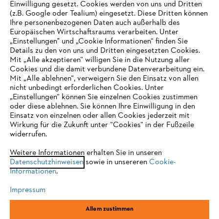
Einwilligung gesetzt. Cookies werden von uns und Dritten
(z.B. Google oder Tealium) eingesetzt. Diese Dritten können
Ihre personenbezogenen Daten auch außerhalb des
Europäischen Wirtschaftsraums verarbeiten. Unter
Unternehmen
„Einstellungen" und „Cookie Informationen“ finden Sie
Details zu den von uns und Dritten eingesetzten Cookies.
Mit „Alle akzeptieren“ willigen Sie in die Nutzung aller
Cookies und die damit verbundene Datenverarbeitung ein.
Online Shop
Mit „Alle ablehnen“, verweigern Sie den Einsatz von allen
nicht unbedingt erforderlichen Cookies. Unter
IHR BROWSER WIRD NICHT
„Einstellungen“ können Sie einzelnen Cookies zustimmen
oder diese ablehnen. Sie können Ihre Einwilligung in den
UNTERSTÜTZT
Einsatz von einzelnen oder allen Cookies jederzeit mit
Service
Wirkung für die Zukunft unter “Cookies“ in der Fußzeile
widerrufen.
Sie nutzen einen Browser, den wir noch nicht unterstützen. Für
eine optimale Nutzung unserer Seite empfehlen wir Ihnen, zu
Weitere Informationen erhalten Sie in unseren
Datenschutzhinweisen
einem der folgenden Browser zu wechseln:
sowie in unsereren
Cookie-
Informationen
.
Allgemeine Geschäftsbedingungen
Datenschutz
Impressum
Impressum
Cookies
Rechtliche Informationen
Firefox
Chrome
Allem zustimmen