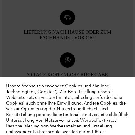
LIEFERUNG NACH HAUSE ODER ZUM
FACHHANDEL VOR ORT
30 TAGE KOSTENLOSE RÜCKGABE
Unsere Webseite verwendet Cookies und ähnliche
Technologien („Cookies“). Zur Bereitstellung unserer
Zahlungsmöglichkeiten
Webseite setzen wir bestimmte „unbedingt erforderliche
Cookies" auch ohne Ihre Einwilligung. Andere Cookies, die
wir zur Optimierung der Nutzerfreundlichkeit und
Bereitstellung personalisierter Inhalte nutzen, einschließlich
Untersuchung von Nutzerverhalten, Werbeeffektivität,
Personalisierung von Werbeanzeigen und Erstellung
umfassender Nutzerprofile, werden nur mit Ihrer