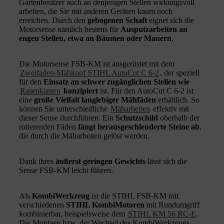
Gartenbesitzer auch an denjenigen Stellen wirkungsvoll
arbeiten, die Sie mit anderen Geräten kaum noch
erreichen. Durch den
gebogenen Schaft
eignet sich die
Motorsense nämlich bestens für
Ausputzarbeiten an
engen Stellen, etwa an Bäumen oder Mauern
.
Die Motorsense FSB-KM ist ausgerüstet mit dem
Zweifaden-Mähkopf STIHL AutoCut C 6-2
, der speziell
für den
Einsatz an schwer zugänglichen Stellen wie
Rasenkanten
konzipiert
ist. Für den AutoCut C 6-2 ist
eine
große Vielfalt langlebiger Mähfäden
erhältlich. So
können Sie unterschiedliche
Mäharbeiten
effektiv mit
dieser Sense durchführen. Ein
Schutzschild
oberhalb der
rotierenden Fäden
fängt herausgeschleuderte Steine ab
,
die durch die Mäharbeiten gelöst werden.
Dank ihres
äußerst geringen Gewichts
lässt sich die
Sense FSB-KM leicht führen.
Als
KombiWerkzeug
ist die STIHL FSB-KM mit
verschiedenen
STIHL KombiMotoren
mit Rundumgriff
kombinierbar, beispielsweise dem
STIHL KM 56 RC-E
.
Die Montage bzw. der Wechsel des KombiWerkzeugs