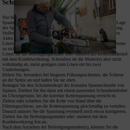
Schritt erklärt
Nur bei wenigen STIHL Motorsägen wird die frontale
Spannvorrichtung verbaut. Die Vorgehensweise ist bis auf die Lage
der Spanneinrichtung identisch mit der seitlichen Kettenspannung.
Stellen Sie den Motor ab. Demontieren Sie bei Akkugeräten den
Akku und ziehen Sie bei Elektrogeräten den Netzstecker.
Lösen Sie die Kettenbremse, indem Sie den Griff der Kettenbremse
zu sich ziehen.
Lösen Sie die Befestigungsmutter oder -muttern am Kettenraddeckel
mit dem Kombiwerkzeug. Schrauben sie die Mutter(n) aber nicht
vollständig ab, meist genügen zum Lösen ein bis zwei
Umdrehungen.
Heben Sie, besonders bei längeren Führungsschienen, die Schiene
an der Spitze an und halten Sie sie oben.
Reinigen Sie den Schraubenkopf der frontalen Spannschraube von
Spänen. Drehen Sie ihn dann mit einem passenden Schraubendreher
im Uhrzeigersinn, bis die korrekte Kettenspannung erreicht ist.
Ziehen oder schieben Sie die Kette von Hand über die
Führungsschiene, um die Kettenspannung gleichmäßig zu verteilen.
Danach müssen Sie die Spannung eventuell noch etwas korrigieren.
Ziehen Sie die Befestigungsmutter oder -muttern mit dem
Kombiwerkzeug fest an.
Nach dem Anziehen der Befestigungsmutter(n), können Sie die