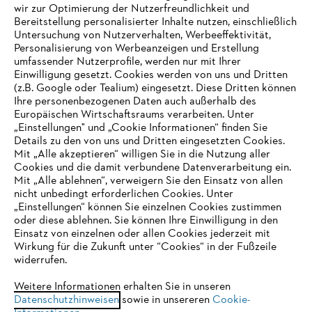
wir zur Optimierung der Nutzerfreundlichkeit und
Bereitstellung personalisierter Inhalte nutzen, einschließlich
Untersuchung von Nutzerverhalten, Werbeeffektivität,
Personalisierung von Werbeanzeigen und Erstellung
umfassender Nutzerprofile, werden nur mit Ihrer
Einwilligung gesetzt. Cookies werden von uns und Dritten
(z.B. Google oder Tealium) eingesetzt. Diese Dritten können
Ihre personenbezogenen Daten auch außerhalb des
Europäischen Wirtschaftsraums verarbeiten. Unter
Unternehmen
„Einstellungen" und „Cookie Informationen“ finden Sie
Details zu den von uns und Dritten eingesetzten Cookies.
Mit „Alle akzeptieren“ willigen Sie in die Nutzung aller
Cookies und die damit verbundene Datenverarbeitung ein.
Online Shop
Mit „Alle ablehnen“, verweigern Sie den Einsatz von allen
nicht unbedingt erforderlichen Cookies. Unter
IHR BROWSER WIRD NICHT
„Einstellungen“ können Sie einzelnen Cookies zustimmen
oder diese ablehnen. Sie können Ihre Einwilligung in den
UNTERSTÜTZT
Einsatz von einzelnen oder allen Cookies jederzeit mit
Service
Wirkung für die Zukunft unter “Cookies“ in der Fußzeile
widerrufen.
Sie nutzen einen Browser, den wir noch nicht unterstützen. Für
eine optimale Nutzung unserer Seite empfehlen wir Ihnen, zu
Weitere Informationen erhalten Sie in unseren
Datenschutzhinweisen
einem der folgenden Browser zu wechseln:
sowie in unsereren
Cookie-