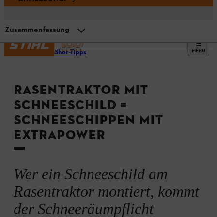
Zusammenfassung
MENÜ
Rasenmäher-Tipps
Räumpflicht
RASENTRAKTOR MIT
Anleitung: Schneeschild befestigen
SCHNEESCHILD =
SCHNEESCHIPPEN MIT
Schneeschild-Einsatz vorbereiten
EXTRAPOWER
Zusammenfassung
Wer ein Schneeschild am
Rasentraktor montiert, kommt
der Schneeräumpflicht